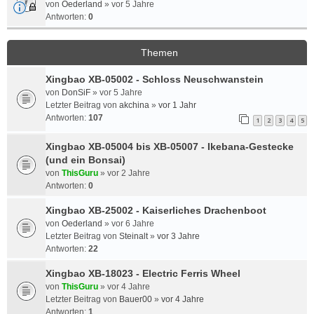
von
Oederland
»
vor 5 Jahre
Antworten:
0
Themen
Xingbao XB-05002 - Schloss Neuschwanstein
von
DonSiF
»
vor 5 Jahre
Letzter Beitrag von
akchina
»
vor 1 Jahr
Antworten:
107
1
2
3
4
5
Xingbao XB-05004 bis XB-05007 - Ikebana-Gestecke
(und ein Bonsai)
von
ThisGuru
»
vor 2 Jahre
Antworten:
0
Xingbao XB-25002 - Kaiserliches Drachenboot
von
Oederland
»
vor 6 Jahre
Letzter Beitrag von
Steinalt
»
vor 3 Jahre
Antworten:
22
Xingbao XB-18023 - Electric Ferris Wheel
von
ThisGuru
»
vor 4 Jahre
Letzter Beitrag von
Bauer00
»
vor 4 Jahre
Antworten:
1