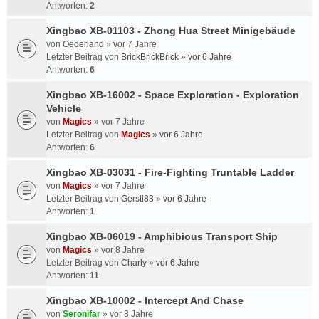
Antworten:
2
Xingbao XB-01103 - Zhong Hua Street Minigebäude
von
Oederland
»
vor 7 Jahre
Letzter Beitrag von
BrickBrickBrick
»
vor 6 Jahre
Antworten:
6
Xingbao XB-16002 - Space Exploration - Exploration
Vehicle
von
Magics
»
vor 7 Jahre
Letzter Beitrag von
Magics
»
vor 6 Jahre
Antworten:
6
Xingbao XB-03031 - Fire-Fighting Truntable Ladder
von
Magics
»
vor 7 Jahre
Letzter Beitrag von
Gerstl83
»
vor 6 Jahre
Antworten:
1
Xingbao XB-06019 - Amphibious Transport Ship
von
Magics
»
vor 8 Jahre
Letzter Beitrag von
Charly
»
vor 6 Jahre
Antworten:
11
Xingbao XB-10002 - Intercept And Chase
von
Seronifar
»
vor 8 Jahre