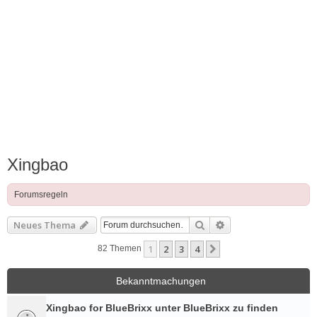
Xingbao
Forumsregeln
Suche
Erweiterte Suche
Neues Thema
1
2
3
4
Nächste
82 Themen
Bekanntmachungen
Xingbao for BlueBrixx unter BlueBrixx zu finden