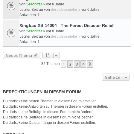
von
Seronifar
»
vor 8 Jahre
Letzter Beitrag von
dervideospieler
»
vor 6 Jahre
Antworten:
1
Xingbao XB-14004 - The Forest Disaster Relief
von
Seronifar
»
vor 8 Jahre
Letzter Beitrag von
dervideospieler
»
vor 6 Jahre
Antworten:
1
Neues Thema
1
2
3
4
Nächste
82 Themen
Gehe zu
BERECHTIGUNGEN IN DIESEM FORUM
Du darfst
keine
neuen Themen in diesem Forum erstellen.
Du darfst
keine
Antworten zu Themen in diesem Forum erstellen.
Du darfst deine Beiträge in diesem Forum
nicht
ändern.
Du darfst deine Beiträge in diesem Forum
nicht
löschen.
Du darfst
keine
Dateianhänge in diesem Forum erstellen.