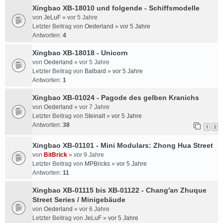
Xingbao XB-18010 und folgende - Schiffsmodelle
von
JeLuF
»
vor 5 Jahre
Letzter Beitrag von
Oederland
»
vor 5 Jahre
Antworten:
4
Xingbao XB-18018 - Unicorn
von
Oederland
»
vor 5 Jahre
Letzter Beitrag von
Balbard
»
vor 5 Jahre
Antworten:
1
Xingbao XB-01024 - Pagode des gelben Kranichs
von
Oederland
»
vor 7 Jahre
Letzter Beitrag von
Steinalt
»
vor 5 Jahre
Antworten:
38
1
2
Xingbao XB-01101 - Mini Modulars: Zhong Hua Street
von
BitBrick
»
vor 9 Jahre
Letzter Beitrag von
MPBricks
»
vor 5 Jahre
Antworten:
11
Xingbao XB-01115 bis XB-01122 - Chang'an Zhuque
Street Series / Minigebäude
von
Oederland
»
vor 6 Jahre
Letzter Beitrag von
JeLuF
»
vor 5 Jahre