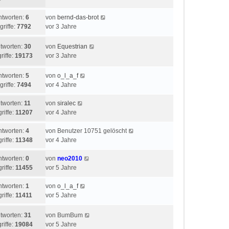
ntworten:
6
von
bernd-das-brot
griffe:
7792
vor 3 Jahre
tworten:
30
von
Equestrian
riffe:
19173
vor 3 Jahre
ntworten:
5
von
o_l_a_f
griffe:
7494
vor 4 Jahre
tworten:
11
von
siralec
riffe:
11207
vor 4 Jahre
ntworten:
4
von
Benutzer 10751 gelöscht
riffe:
11348
vor 4 Jahre
ntworten:
0
von
neo2010
riffe:
11455
vor 5 Jahre
ntworten:
1
von
o_l_a_f
riffe:
11411
vor 5 Jahre
tworten:
31
von
BumBum
riffe:
19084
vor 5 Jahre