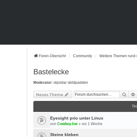
Foren-Übersicht
Community
Weitere Themen rund
Bastelecke
Moderator:
skjoldar skildpadden
Such
Neues Thema
TH
Eyesight prio unter Linux
von
CowboyJoe
»
vor 1 Woche
Steine kleben