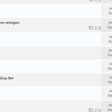
A
Zu
ine reinigen
An
Zug
1
2
A
Zu
An
Zug
A
Zug
A
 Zug-Set
Zug
A
Zug
An
Zug
1
2