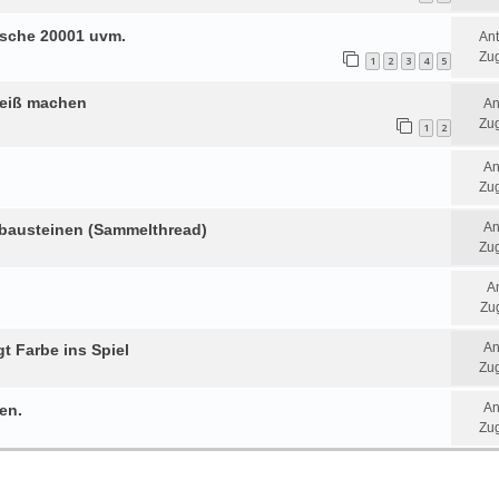
orsche 20001 uvm.
An
Zug
1
2
3
4
5
weiß machen
An
Zug
1
2
An
Zug
An
mbausteinen (Sammelthread)
Zug
A
Zug
An
gt Farbe ins Spiel
Zug
An
en.
Zug