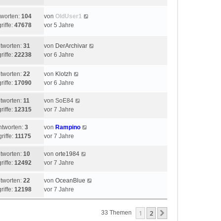
tworten:
104
von
OldUser1
riffe:
47678
vor 5 Jahre
tworten:
31
von
DerArchivar
riffe:
22238
vor 6 Jahre
tworten:
22
von
Klotzh
riffe:
17090
vor 6 Jahre
tworten:
11
von
SoE84
riffe:
12315
vor 7 Jahre
ntworten:
3
von
Rampino
riffe:
11175
vor 7 Jahre
tworten:
10
von
orte1984
riffe:
12492
vor 7 Jahre
tworten:
22
von
OceanBlue
riffe:
12198
vor 7 Jahre
1
2
Nächste
33 Themen