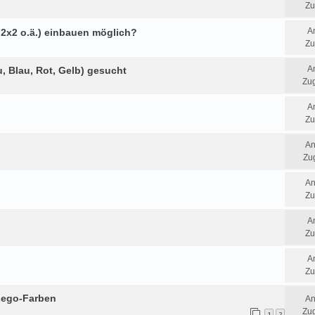
Zu
A
, 2x2 o.ä.) einbauen möglich?
Zu
A
, Blau, Rot, Gelb) gesucht
Zug
A
Zu
An
Zug
An
Zu
A
Zu
A
Zu
Lego-Farben
An
Zug
1
2