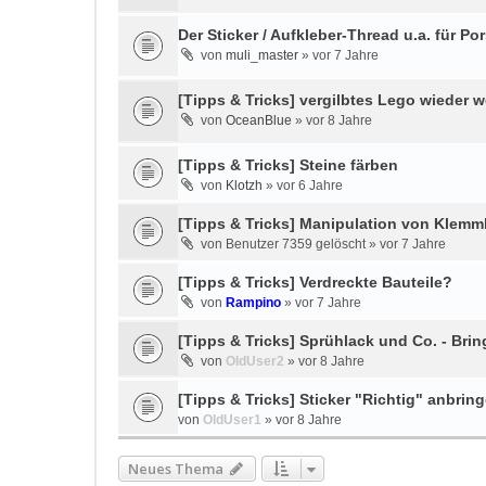
Der Sticker / Aufkleber-Thread u.a. für P
von
muli_master
»
vor 7 Jahre
[Tipps & Tricks] vergilbtes Lego wieder 
von
OceanBlue
»
vor 8 Jahre
[Tipps & Tricks] Steine färben
von
Klotzh
»
vor 6 Jahre
[Tipps & Tricks] Manipulation von Klem
von
Benutzer 7359 gelöscht
»
vor 7 Jahre
[Tipps & Tricks] Verdreckte Bauteile?
von
Rampino
»
vor 7 Jahre
[Tipps & Tricks] Sprühlack und Co. - Brin
von
OldUser2
»
vor 8 Jahre
[Tipps & Tricks] Sticker "Richtig" anbring
von
OldUser1
»
vor 8 Jahre
Neues Thema