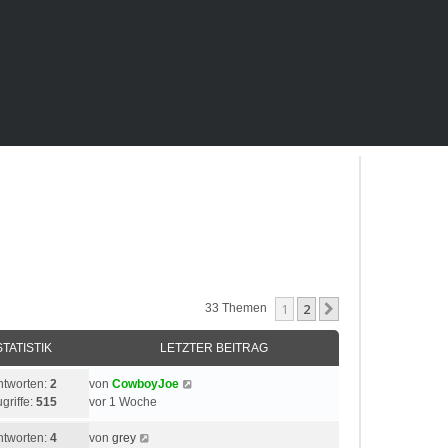
1
2
Nächste
33 Themen
STATISTIK
LETZTER BEITRAG
ntworten:
2
von
CowboyJoe
griffe:
515
vor 1 Woche
ntworten:
4
von
grey