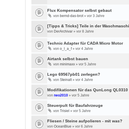
Flux Kompensator selbst gebaut
von
bernd-das-brot
»
vor 3 Jahre
[Tipps & Tricks] Teile in der Waschmasch
von
DerArchivar
»
vor 8 Jahre
Technic Adapter für CADA Micro Motor
von
o_l_a_f
»
vor 4 Jahre
Airtank selbst bauen
von
minimaxx
»
vor 5 Jahre
Lego 69567pb01 zerlegen?
von
Steinalt
»
vor 4 Jahre
Modifikationen für das QunLong QL0310
von
neo2010
»
vor 5 Jahre
Steuerpult für Baufahrzeuge
von
Trisiel
»
vor 5 Jahre
Fliesen / Steine aufpolieren - mit was?
von
OceanBlue
»
vor 6 Jahre