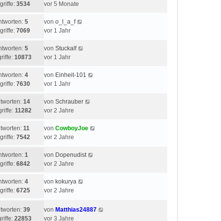
griffe:
3534
vor 5 Monate
ntworten:
5
von
o_l_a_f
griffe:
7069
vor 1 Jahr
ntworten:
5
von
Stuckalf
riffe:
10873
vor 1 Jahr
ntworten:
4
von
Einheit-101
griffe:
7630
vor 1 Jahr
tworten:
14
von
Schrauber
riffe:
11282
vor 2 Jahre
tworten:
11
von
CowboyJoe
griffe:
7542
vor 2 Jahre
ntworten:
1
von
Dopenudist
griffe:
6842
vor 2 Jahre
ntworten:
4
von
kokurya
griffe:
6725
vor 2 Jahre
tworten:
39
von
Matthias24887
riffe:
22853
vor 3 Jahre