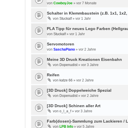
von
CowboyJoe
»
vor 7 Monate
Schalter in Klemmbaustein (z.B. 1x1, 1x2
von
Stuckalf
»
vor 1 Jahr
PLA Tipp für neues Lego Farben (Hellgrau
von
Stuckalf
»
vor 1 Jahr
Servomotoren
von
SaschaPiano
»
vor 2 Jahre
Meine 3D Druck Kreationen Eisenbahn
von
Dopenudist
»
vor 3 Jahre
Reifen
von
katze 66
»
vor 2 Jahre
[3D Druck] Doppelweiche Spezial
von
Dopenudist
»
vor 2 Jahre
[3D Druck] Schinen aller Art
von
o_l_a_f
»
vor 3 Jahre
Farb(dosen)-Sammlung zum Lackieren / 
von
LPB Info
»
vor 5 Jahre