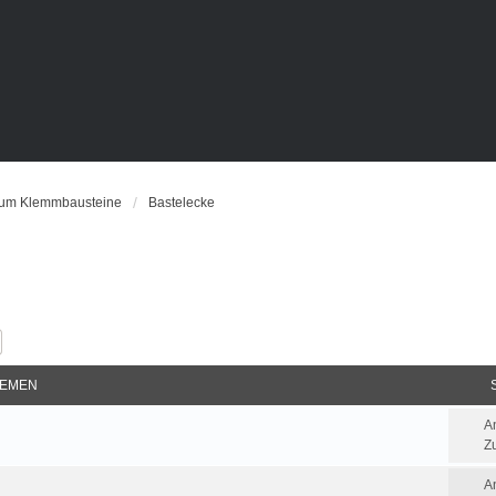
 um Klemmbausteine
Bastelecke
e
Erweiterte Suche
EMEN
A
Zu
A