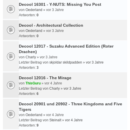
Decool 16301 - Y-NUTS: Missing You Post
von
Oederland
»
vor 3 Jahre
Antworten:
0
Decool - Architectural Collection
von
Oederland
»
vor 3 Jahre
Antworten:
0
Decool 12017 - Suzaku Advanced Edition (Roter
Drachen)
von
Charly
»
vor 3 Jahre
Letzter Beitrag von
skjoldar skildpadden
»
vor 3 Jahre
Antworten:
3
Decool 12016 - The Mirage
von
ThisGuru
»
vor 4 Jahre
Letzter Beitrag von
Charly
»
vor 3 Jahre
Antworten:
6
Decool 20901 und 20902 - Three Kingdoms and Five
Tigers
von
Oederland
»
vor 4 Jahre
Letzter Beitrag von
Steinalt
»
vor 4 Jahre
Antworten:
9