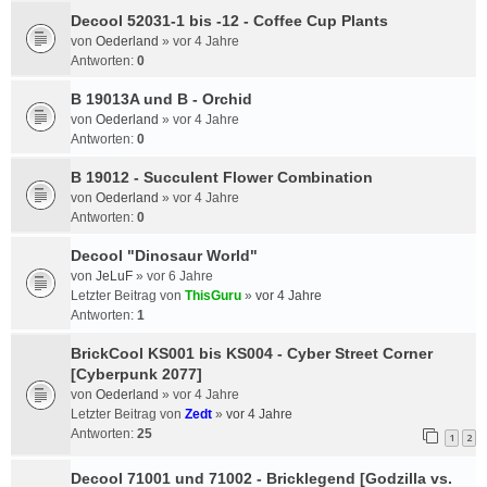
Decool 52031-1 bis -12 - Coffee Cup Plants
von
Oederland
»
vor 4 Jahre
Antworten:
0
B 19013A und B - Orchid
von
Oederland
»
vor 4 Jahre
Antworten:
0
B 19012 - Succulent Flower Combination
von
Oederland
»
vor 4 Jahre
Antworten:
0
Decool "Dinosaur World"
von
JeLuF
»
vor 6 Jahre
Letzter Beitrag von
ThisGuru
»
vor 4 Jahre
Antworten:
1
BrickCool KS001 bis KS004 - Cyber Street Corner
[Cyberpunk 2077]
von
Oederland
»
vor 4 Jahre
Letzter Beitrag von
Zedt
»
vor 4 Jahre
Antworten:
25
1
2
Decool 71001 und 71002 - Bricklegend [Godzilla vs.