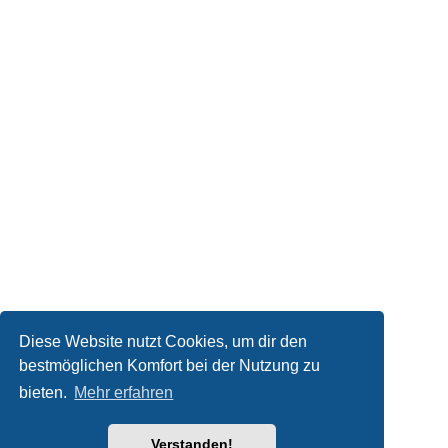
Diese Website nutzt Cookies, um dir den
bestmöglichen Komfort bei der Nutzung zu
Kontakt
bieten.
Mehr erfahren
Powered by
phpBB
® Forum Software © phpBB Limited
Verstanden!
Deutsche Übersetzung durch
phpBB.de