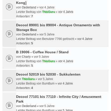
Kong]
von
Oederland
»
vor 4 Jahre
Letzter Beitrag von
ThisGuru
»
vor 4 Jahre
Antworten:
7
Decool 89001 bis 89004 - Antique Ornaments with
Storage Box
von
Oederland
»
vor 5 Jahre
Letzter Beitrag von
Benutzer 7766 gelöscht
»
vor 4 Jahre
Antworten:
5
B 19006 - Coffee House / Stand
von
Charly
»
vor 5 Jahre
Letzter Beitrag von
ThisGuru
»
vor 4 Jahre
Antworten:
5
Decool 52019 bis 52030 - Sukkulenten
von
ThisGuru
»
vor 5 Jahre
Letzter Beitrag von
BumBum
»
vor 4 Jahre
Antworten:
4
Decool 77101 bis 77110 - Infinite City / Amusement
Park
von
Oederland
»
vor 5 Jahre
Letzter Beitrag von
BumBum
»
vor 5 Jahre