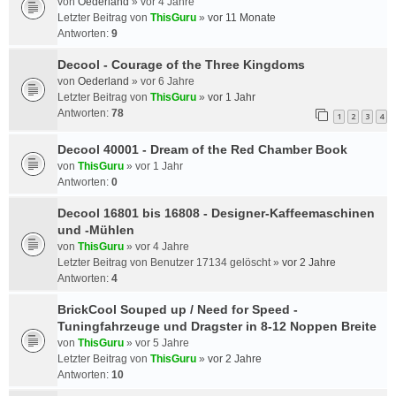
von
Oederland
»
vor 4 Jahre
Letzter Beitrag von
ThisGuru
»
vor 11 Monate
Antworten:
9
Decool - Courage of the Three Kingdoms
von
Oederland
»
vor 6 Jahre
Letzter Beitrag von
ThisGuru
»
vor 1 Jahr
Antworten:
78
1
2
3
4
Decool 40001 - Dream of the Red Chamber Book
von
ThisGuru
»
vor 1 Jahr
Antworten:
0
Decool 16801 bis 16808 - Designer-Kaffeemaschinen
und -Mühlen
von
ThisGuru
»
vor 4 Jahre
Letzter Beitrag von
Benutzer 17134 gelöscht
»
vor 2 Jahre
Antworten:
4
BrickCool Souped up / Need for Speed -
Tuningfahrzeuge und Dragster in 8-12 Noppen Breite
von
ThisGuru
»
vor 5 Jahre
Letzter Beitrag von
ThisGuru
»
vor 2 Jahre
Antworten:
10