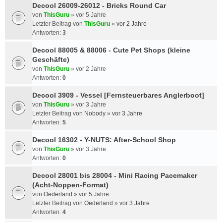
Decool 26009-26012 - Bricks Round Car
von
ThisGuru
»
vor 5 Jahre
Letzter Beitrag von
ThisGuru
»
vor 2 Jahre
Antworten:
3
Decool 88005 & 88006 - Cute Pet Shops (kleine
Geschäfte)
von
ThisGuru
»
vor 2 Jahre
Antworten:
0
Decool 3909 - Vessel [Fernsteuerbares Anglerboot]
von
ThisGuru
»
vor 3 Jahre
Letzter Beitrag von
Nobody
»
vor 3 Jahre
Antworten:
5
Decool 16302 - Y-NUTS: After-School Shop
von
ThisGuru
»
vor 3 Jahre
Antworten:
0
Decool 28001 bis 28004 - Mini Racing Pacemaker
(Acht-Noppen-Format)
von
Oederland
»
vor 5 Jahre
Letzter Beitrag von
Oederland
»
vor 3 Jahre
Antworten:
4