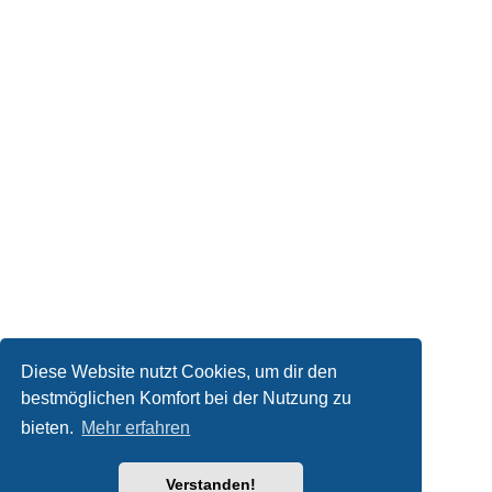
Diese Website nutzt Cookies, um dir den
bestmöglichen Komfort bei der Nutzung zu
Kontakt
bieten.
Mehr erfahren
Powered by
phpBB
® Forum Software © phpBB Limited
Verstanden!
Deutsche Übersetzung durch
phpBB.de