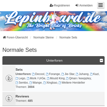
Registrieren
Anmelden
Foren-Übersicht
Normale Steine
Normale Sets
Normale Sets
Unterforen
Sets
Unterforen:
Decool
,
Forange
,
Jie-Star
,
Juhang
,
Kazi
,
Lego
,
Mork / UrGe
,
Mould King
,
Qman / keeppley
,
Sembo
,
Wange
,
Xingbao
,
Weitere Hersteller
Themen:
3004
Reviews
Themen:
485