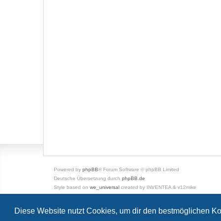
Powered by
phpBB
® Forum Software © phpBB Limited
Deutsche Übersetzung durch
phpBB.de
Style based on
we_universal
created by INVENTEA & v12mike
Datenschutz
|
Nutzungsbedingungen
Diese Website nutzt Cookies, um dir den bestmöglichen Ko