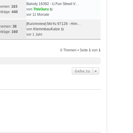
Balody 16392 - U.Fun Street V…
hemen:
183
N
von
ThisGuru
iträge:
440
e
vor 11 Monate
u
[Kurzreview] MoYu 97128 - Him…
e
hemen:
38
N
von
KlemmbauKatze
s
iträge:
160
e
vor 1 Jahr
t
u
e
e
r
0 Themen • Seite
s
1
von
1
B
t
e
e
i
r
t
Gehe zu
B
r
e
a
i
g
t
r
a
g