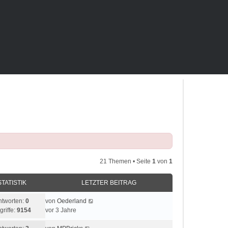
21 Themen • Seite
1
von
1
STATISTIK
LETZTER BEITRAG
ntworten:
0
von
Oederland
griffe:
9154
vor 3 Jahre