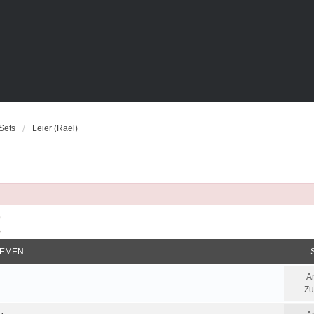
Sets
Leier (Rael)
e
Erweiterte Suche
EMEN
A
Zu