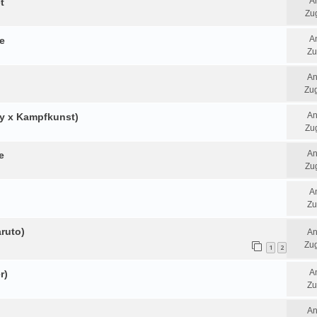
A
t
Zug
A
e
Zu
An
Zug
An
sy x Kampfkunst)
Zug
An
e
Zug
A
Zu
ruto)
An
Zug
1
2
A
r)
Zu
An