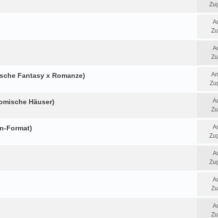
Zug
A
Zu
A
Zu
An
sische Fantasy x Romanze)
Zug
A
(komische Häuser)
Zu
A
en-Format)
Zug
A
Zug
A
Zu
A
Zu