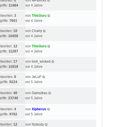
ntworten:
2
von
MPBricks
riffe:
11484
vor 4 Jahre
ntworten:
3
von
ThisGuru
griffe:
7601
vor 4 Jahre
tworten:
10
von
Charly
riffe:
10458
vor 4 Jahre
tworten:
12
von
ThisGuru
riffe:
11297
vor 4 Jahre
tworten:
17
von
lord_wicked
riffe:
11818
vor 4 Jahre
ntworten:
0
von
JeLuF
griffe:
9224
vor 5 Jahre
tworten:
40
von
Gamulkas
riffe:
23740
vor 5 Jahre
ntworten:
4
von
Xipherus
griffe:
9782
vor 5 Jahre
tworten:
12
von
Nobody