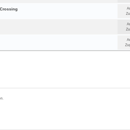
A
 Crossing
Zu
A
Zu
A
Zug
en.