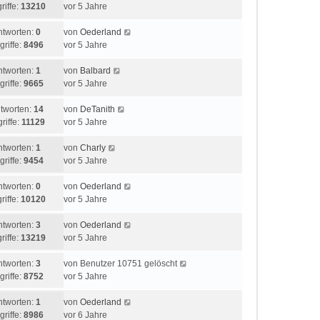
riffe:
13210
vor 5 Jahre
ntworten:
0
von
Oederland
griffe:
8496
vor 5 Jahre
ntworten:
1
von
Balbard
griffe:
9665
vor 5 Jahre
tworten:
14
von
DeTanith
riffe:
11129
vor 5 Jahre
ntworten:
1
von
Charly
griffe:
9454
vor 5 Jahre
ntworten:
0
von
Oederland
riffe:
10120
vor 5 Jahre
ntworten:
3
von
Oederland
riffe:
13219
vor 5 Jahre
ntworten:
3
von
Benutzer 10751 gelöscht
griffe:
8752
vor 5 Jahre
ntworten:
1
von
Oederland
griffe:
8986
vor 6 Jahre