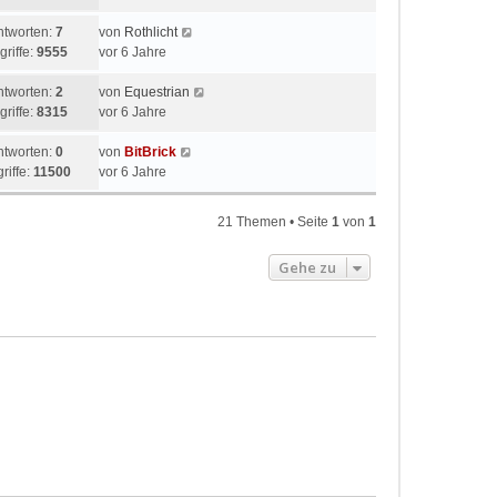
ntworten:
7
von
Rothlicht
griffe:
9555
vor 6 Jahre
ntworten:
2
von
Equestrian
griffe:
8315
vor 6 Jahre
ntworten:
0
von
BitBrick
riffe:
11500
vor 6 Jahre
21 Themen • Seite
1
von
1
Gehe zu