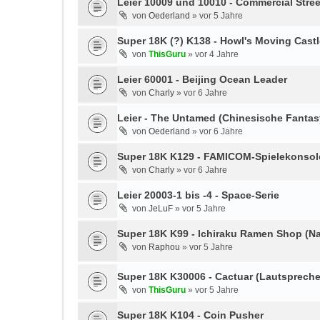
Leier 10009 und 10010 - Commercial Stree
von
Oederland
»
vor 5 Jahre
Super 18K (?) K138 - Howl's Moving Castl
von
ThisGuru
»
vor 4 Jahre
Leier 60001 - Beijing Ocean Leader
von
Charly
»
vor 6 Jahre
Leier - The Untamed (Chinesische Fanta
von
Oederland
»
vor 6 Jahre
Super 18K K129 - FAMICOM-Spielekonsol
von
Charly
»
vor 6 Jahre
Leier 20003-1 bis -4 - Space-Serie
von
JeLuF
»
vor 5 Jahre
Super 18K K99 - Ichiraku Ramen Shop (Na
von
Raphou
»
vor 5 Jahre
Super 18K K30006 - Cactuar (Lautspreche
von
ThisGuru
»
vor 5 Jahre
Super 18K K104 - Coin Pusher