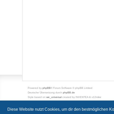
Powered by
phpBB
® Forum Software © phpBB Limited
Deutsche Übersetzung durch
phpBB.de
Style based on
we_universal
created by INVENTEA & v12mike
Datenschutz
|
Nutzungsbedingungen
Diese Website nutzt Cookies, um dir den bestmöglichen Ko