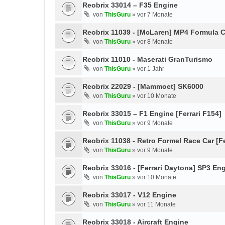
Reobrix 33014 – F35 Engine
von
ThisGuru
»
vor 7 Monate
Reobrix 11039 - [McLaren] MP4 Formula C
von
ThisGuru
»
vor 8 Monate
Reobrix 11010 - Maserati GranTurismo
von
ThisGuru
»
vor 1 Jahr
Reobrix 22029 - [Mammoet] SK6000
von
ThisGuru
»
vor 10 Monate
Reobrix 33015 – F1 Engine [Ferrari F154]
von
ThisGuru
»
vor 9 Monate
Reobrix 11038 - Retro Formel Race Car [Fe
von
ThisGuru
»
vor 9 Monate
Reobrix 33016 - [Ferrari Daytona] SP3 En
von
ThisGuru
»
vor 10 Monate
Reobrix 33017 - V12 Engine
von
ThisGuru
»
vor 11 Monate
Reobrix 33018 - Aircraft Engine