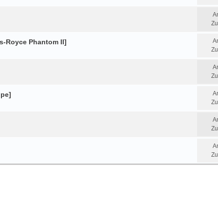
A
Zu
A
ls-Royce Phantom II]
Zu
A
Zu
A
upe]
Zu
A
Zu
A
Zu