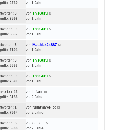
griffe:
2780
vor 1 Jahr
ntworten:
0
von
ThisGuru
griffe:
3598
vor 1 Jahr
ntworten:
0
von
ThisGuru
griffe:
5637
vor 1 Jahr
ntworten:
3
von
Matthias24887
griffe:
7191
vor 1 Jahr
ntworten:
0
von
ThisGuru
griffe:
6653
vor 1 Jahr
ntworten:
0
von
ThisGuru
griffe:
7681
vor 1 Jahr
tworten:
13
von
Liftarm
griffe:
8186
vor 2 Jahre
ntworten:
1
von
NightmareNico
griffe:
7964
vor 2 Jahre
ntworten:
8
von
o_l_a_f
griffe:
6300
vor 2 Jahre