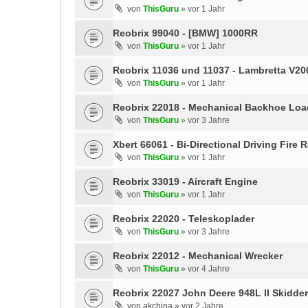
von
ThisGuru
»
vor 1 Jahr
Reobrix 99040 - [BMW] 1000RR
von
ThisGuru
»
vor 1 Jahr
Reobrix 11036 und 11037 - Lambretta V20
von
ThisGuru
»
vor 1 Jahr
Reobrix 22018 - Mechanical Backhoe Loa
von
ThisGuru
»
vor 3 Jahre
Xbert 66061 - Bi-Directional Driving Fire 
von
ThisGuru
»
vor 1 Jahr
Reobrix 33019 - Aircraft Engine
von
ThisGuru
»
vor 1 Jahr
Reobrix 22020 - Teleskoplader
von
ThisGuru
»
vor 3 Jahre
Reobrix 22012 - Mechanical Wrecker
von
ThisGuru
»
vor 4 Jahre
Reobrix 22027 John Deere 948L II Skidder
von
akchina
»
vor 2 Jahre