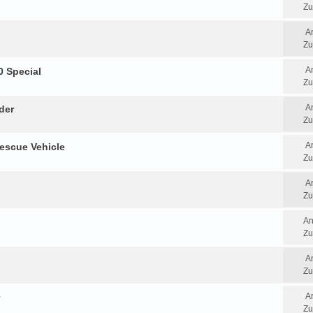
Zu
A
Zu
A
0 Special
Zu
A
der
Zu
A
Rescue Vehicle
Zu
A
Zu
An
Zu
A
Zu
A
Zu