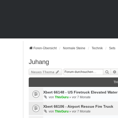
Foren-Übersicht
Normale Steine
Technik
Sets
Juhang
Such
Neues Thema
TH
Xbert 66148 - US Firetruck Elevated Wate
von
ThisGuru
»
vor 7 Monate
Xbert 66106 - Airport Rescue Fire Truck
von
ThisGuru
»
vor 7 Monate