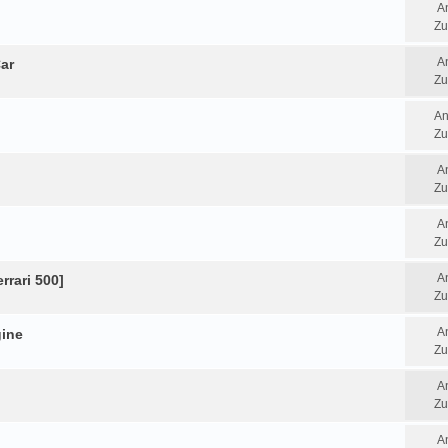
A
Zu
A
ar
Zu
An
Zu
A
Zu
A
Zu
A
rrari 500]
Zu
A
gine
Zu
A
Zu
A