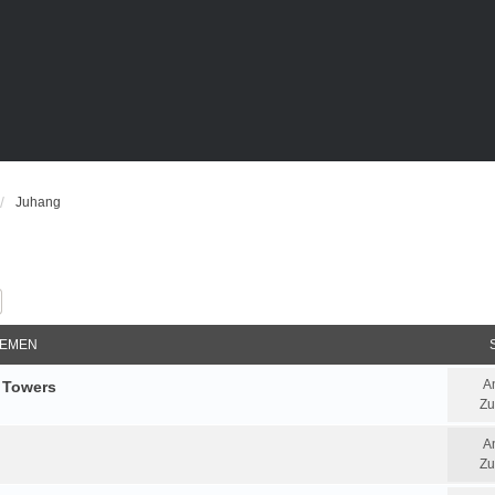
Juhang
e
Erweiterte Suche
EMEN
A
r Towers
Zu
A
Zu