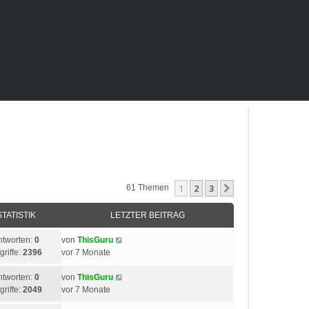
1
2
3
Nächste
61 Themen
STATISTIK
LETZTER BEITRAG
ntworten:
0
von
ThisGuru
griffe:
2396
vor 7 Monate
ntworten:
0
von
ThisGuru
griffe:
2049
vor 7 Monate