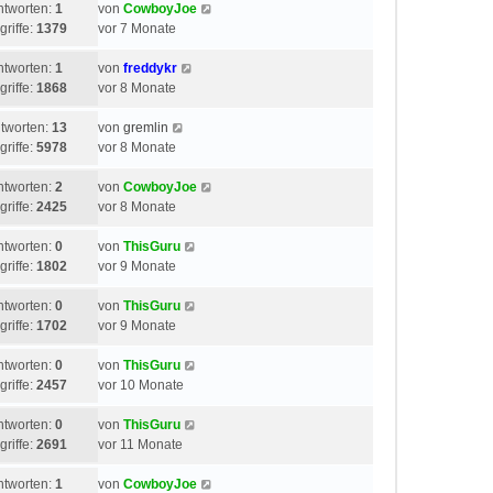
ntworten:
1
von
CowboyJoe
griffe:
1379
vor 7 Monate
ntworten:
1
von
freddykr
griffe:
1868
vor 8 Monate
tworten:
13
von
gremlin
griffe:
5978
vor 8 Monate
ntworten:
2
von
CowboyJoe
griffe:
2425
vor 8 Monate
ntworten:
0
von
ThisGuru
griffe:
1802
vor 9 Monate
ntworten:
0
von
ThisGuru
griffe:
1702
vor 9 Monate
ntworten:
0
von
ThisGuru
griffe:
2457
vor 10 Monate
ntworten:
0
von
ThisGuru
griffe:
2691
vor 11 Monate
ntworten:
1
von
CowboyJoe