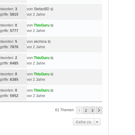
ntworten:
3
von
StefanBD
griffe:
5815
vor 2 Jahre
ntworten:
0
von
ThisGuru
griffe:
5777
vor 2 Jahre
ntworten:
5
von
akchina
griffe:
7876
vor 2 Jahre
ntworten:
2
von
ThisGuru
griffe:
6485
vor 2 Jahre
ntworten:
0
von
ThisGuru
griffe:
6385
vor 2 Jahre
ntworten:
0
von
ThisGuru
griffe:
5952
vor 2 Jahre
1
2
3
Nächste
61 Themen
Gehe zu