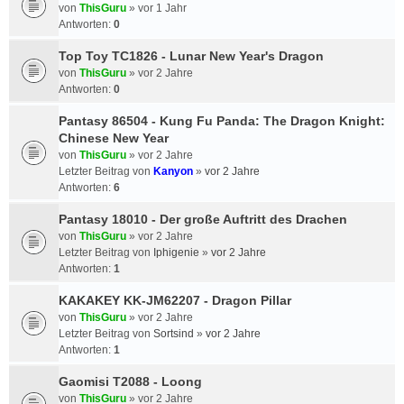
von
ThisGuru
»
vor 1 Jahr
Antworten:
0
Top Toy TC1826 - Lunar New Year's Dragon
von
ThisGuru
»
vor 2 Jahre
Antworten:
0
Pantasy 86504 - Kung Fu Panda: The Dragon Knight:
Chinese New Year
von
ThisGuru
»
vor 2 Jahre
Letzter Beitrag von
Kanyon
»
vor 2 Jahre
Antworten:
6
Pantasy 18010 - Der große Auftritt des Drachen
von
ThisGuru
»
vor 2 Jahre
Letzter Beitrag von
Iphigenie
»
vor 2 Jahre
Antworten:
1
KAKAKEY KK-JM62207 - Dragon Pillar
von
ThisGuru
»
vor 2 Jahre
Letzter Beitrag von
Sortsind
»
vor 2 Jahre
Antworten:
1
Gaomisi T2088 - Loong
von
ThisGuru
»
vor 2 Jahre