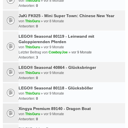
von
ThisGuru
»
vor 8 Monate
Antworten:
0
JaKi FK025 - Mini Super Town: Chinese New Year
von
ThisGuru
»
vor 8 Monate
Antworten:
0
LEGO® Seasonal 80119 - Leinwand mit
Galoppierenden Pferden
von
ThisGuru
»
vor 9 Monate
Letzter Beitrag von
CowboyJoe
»
vor 9 Monate
Antworten:
3
LEGO® Seasonal 40864 - Glücksbringer
von
ThisGuru
»
vor 9 Monate
Antworten:
0
LEGO® Seasonal 80118 - Glücksböller
von
ThisGuru
»
vor 9 Monate
Antworten:
0
Xingya Premium 89140 - Dragon Boat
von
ThisGuru
»
vor 9 Monate
Antworten:
0