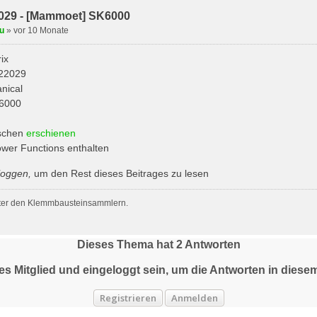
029 - [Mammoet] SK6000
u
»
vor 10 Monate
ix
22029
nical
6000
ischen
erschienen
ower Functions enthalten
loggen
,
um den Rest dieses Beitrages zu lesen
ter den Klemmbausteinsammlern.
Dieses Thema hat
2
Antworten
tes Mitglied und eingeloggt sein, um die Antworten in die
Registrieren
Anmelden