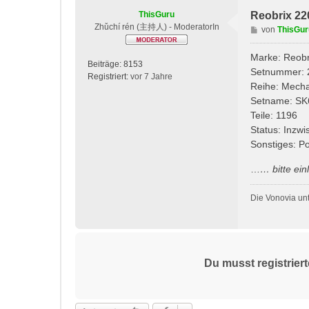
ThisGuru
Reobrix 22
Zhǔchí rén (主持人) - ModeratorIn
B
von
ThisGur
e
i
Marke: Reobr
Beiträge:
8153
t
Setnummer: 
Registriert:
vor 7 Jahre
r
Reihe: Mecha
a
Setname: SK
g
Teile: 1196
Status: Inzw
Sonstiges: P
…
… bitte
ein
Die Vonovia un
Du musst registrier