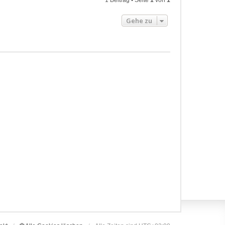
1 Beitrag • Seite
1
von
1
Gehe zu