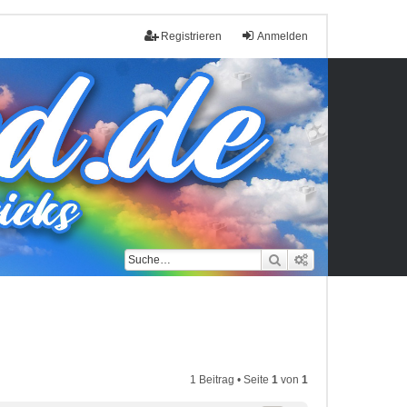
Registrieren
Anmelden
Suche
Erweiterte Such
1 Beitrag • Seite
1
von
1