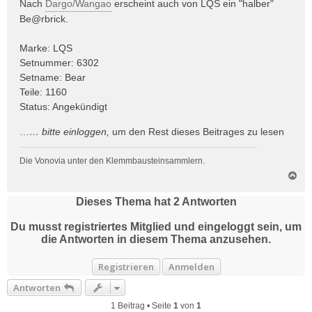
i
Nach
Dargo/Wangao
erscheint auch von LQS ein "halber"
t
Be@rbrick.
r
a
Marke: LQS
g
Setnummer: 6302
Setname: Bear
Teile: 1160
Status: Angekündigt
…
… bitte
einloggen
,
um den Rest dieses Beitrages zu lesen
Die Vonovia unter den Klemmbausteinsammlern.
N
a
c
Dieses Thema hat
2
Antworten
h
o
Du musst registriertes Mitglied und eingeloggt sein, um
b
die Antworten in diesem Thema anzusehen.
e
n
Registrieren
Anmelden
Antworten
1 Beitrag • Seite
1
von
1