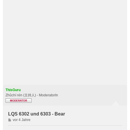
ThisGuru
Zhǔchí rén (主持人) - ModeratorIn
LQS 6302 und 6303 - Bear
B
vor 4 Jahre
e