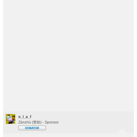
o_l_a_f
Zànzhù (赞助) - Sponsor