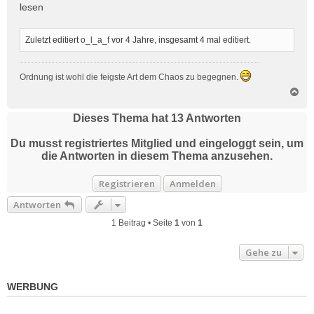
lesen
Zuletzt editiert
o_l_a_f
vor 4 Jahre
, insgesamt 4 mal editiert.
Ordnung ist wohl die feigste Art dem Chaos zu begegnen.
N
a
c
Dieses Thema hat
13
Antworten
h
o
Du musst registriertes Mitglied und eingeloggt sein, um
b
die Antworten in diesem Thema anzusehen.
e
n
Registrieren
Anmelden
Antworten
1 Beitrag • Seite
1
von
1
Gehe zu
WERBUNG