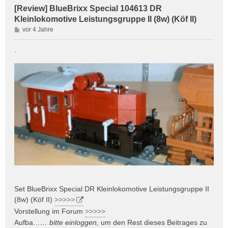
[Review] BlueBrixx Special 104613 DR
Kleinlokomotive Leistungsgruppe II (8w) (Köf II)
B
vor 4 Jahre
e
i
.
t
r
a
g
Set BlueBrixx Special DR Kleinlokomotive Leistungsgruppe II
(8w) (Köf II)
>>>>>
Vorstellung im Forum
>>>>>
Aufba…
… bitte
einloggen
,
um den Rest dieses Beitrages zu