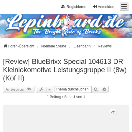
Registrieren
Anmelden
Foren-Übersicht
Normale Steine
Eisenbahn
Reviews
[Review] BlueBrixx Special 104613 DR
Kleinlokomotive Leistungsgruppe II (8w)
(Köf II)
Suche
Erweiterte S
Antworten
1 Beitrag • Seite
1
von
1