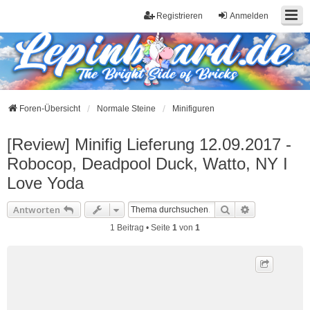
Registrieren
Anmelden
Foren-Übersicht
Normale Steine
Minifiguren
[Review] Minifig Lieferung 12.09.2017 -
Robocop, Deadpool Duck, Watto, NY I
Love Yoda
Suche
Erweiterte S
Antworten
1 Beitrag • Seite
1
von
1