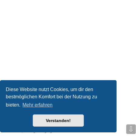
Diese Website nutzt Cookies, um dir den
bestmöglichen Komfort bei der Nutzung zu
Kontakt
bieten.
Mehr erfahren
Powered by
phpBB
® Forum Software © phpBB Limited
Verstanden!
Deutsche Übersetzung durch
phpBB.de
Style based on
we_universal
created by INVENTEA & v12mike
⇩
Datenschutz
|
Nutzungsbedingungen