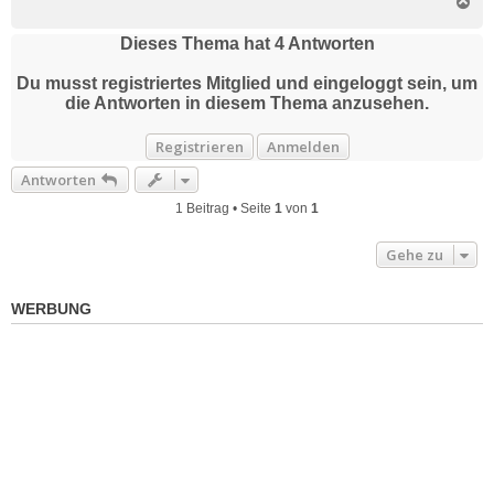
N
a
c
Dieses Thema hat
4
Antworten
h
o
Du musst registriertes Mitglied und eingeloggt sein, um
b
die Antworten in diesem Thema anzusehen.
e
n
Registrieren
Anmelden
Antworten
1 Beitrag • Seite
1
von
1
Gehe zu
WERBUNG