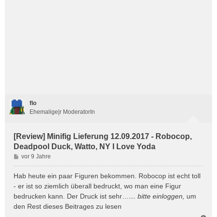
flo
Ehemalige|r ModeratorIn
[Review] Minifig Lieferung 12.09.2017 - Robocop,
Deadpool Duck, Watto, NY I Love Yoda
B
vor 9 Jahre
e
i
Hab heute ein paar Figuren bekommen. Robocop ist echt toll
t
- er ist so ziemlich überall bedruckt, wo man eine Figur
r
bedrucken kann. Der Druck ist sehr…
… bitte
einloggen
,
um
a
den Rest dieses Beitrages zu lesen
g