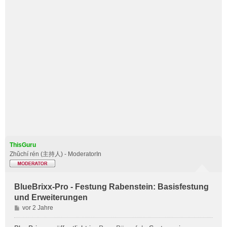
ThisGuru
Zhǔchí rén (主持人) - ModeratorIn
BlueBrixx-Pro - Festung Rabenstein: Basisfestung
und Erweiterungen
B
vor 2 Jahre
e
i