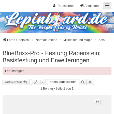
Registrieren
Anmelden
Foren-Übersicht
Normale Steine
Mittelalter und Magie
Sets
BlueBrixx-Pro - Festung Rabenstein:
Basisfestung und Erweiterungen
Forumsregeln
Suche
Erweiterte S
Antworten
1 Beitrag • Seite
1
von
1