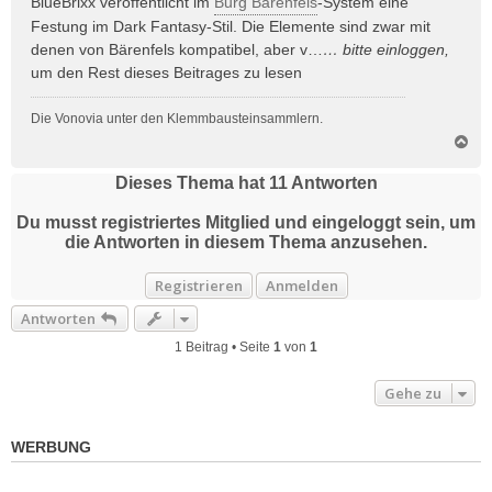
BlueBrixx veröffentlicht im
Burg Bärenfels
-System eine
t
Festung im Dark Fantasy-Stil. Die Elemente sind zwar mit
r
denen von Bärenfels kompatibel, aber v…
… bitte
einloggen
,
a
um den Rest dieses Beitrages zu lesen
g
Die Vonovia unter den Klemmbausteinsammlern.
N
a
c
Dieses Thema hat
11
Antworten
h
o
Du musst registriertes Mitglied und eingeloggt sein, um
b
die Antworten in diesem Thema anzusehen.
e
n
Registrieren
Anmelden
Antworten
1 Beitrag • Seite
1
von
1
Gehe zu
WERBUNG