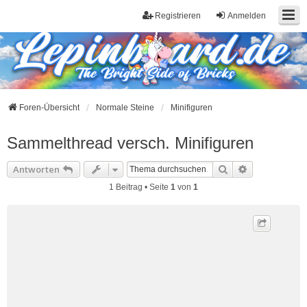
Registrieren
Anmelden
Foren-Übersicht
Normale Steine
Minifiguren
Sammelthread versch. Minifiguren
Suche
Erweiterte S
Antworten
1 Beitrag • Seite
1
von
1