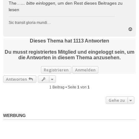
The…
… bitte
einloggen
,
um den Rest dieses Beitrages zu
lesen
Sic transit gloria mundi…
N
a
c
Dieses Thema hat
1113
Antworten
h
o
Du musst registriertes Mitglied und eingeloggt sein, um
b
die Antworten in diesem Thema anzusehen.
e
n
Registrieren
Anmelden
Antworten
1 Beitrag • Seite
1
von
1
Gehe zu
WERBUNG