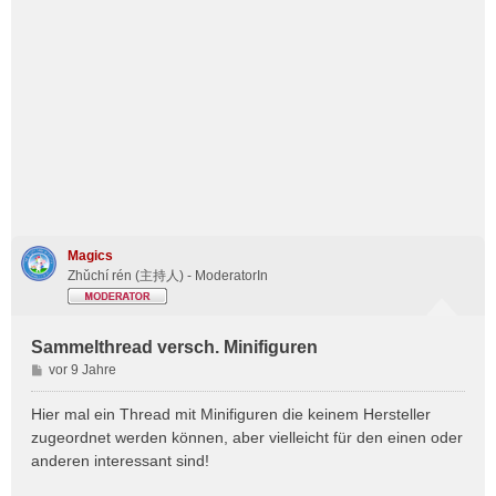
Magics
Zhǔchí rén (主持人) - ModeratorIn
Sammelthread versch. Minifiguren
B
vor 9 Jahre
e
i
Hier mal ein Thread mit Minifiguren die keinem Hersteller
t
zugeordnet werden können, aber vielleicht für den einen oder
r
anderen interessant sind!
a
g