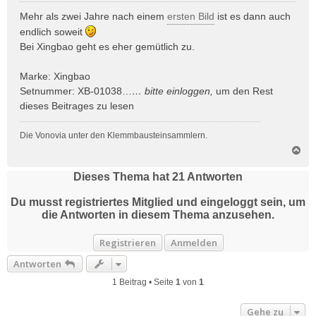
e
i
Mehr als zwei Jahre nach einem
ersten Bild
ist es dann auch
t
endlich soweit
r
Bei Xingbao geht es eher gemütlich zu.
a
g
Marke: Xingbao
Setnummer: XB-01038…
… bitte
einloggen
,
um den Rest
dieses Beitrages zu lesen
Die Vonovia unter den Klemmbausteinsammlern.
N
a
c
Dieses Thema hat
21
Antworten
h
o
Du musst registriertes Mitglied und eingeloggt sein, um
b
die Antworten in diesem Thema anzusehen.
e
n
Registrieren
Anmelden
Antworten
1 Beitrag • Seite
1
von
1
Gehe zu