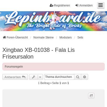
Registrieren
Anmelden
Foren-Übersicht
Normale Steine
Modulars
Sets
Xingbao XB-01038 - Fala Lis
Friseursalon
Forumsregeln
Suche
Erweiterte S
Antworten
1 Beitrag • Seite
1
von
1