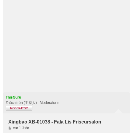
ThisGuru
Zhǔchí rén (主持人) - ModeratorIn
Xingbao XB-01038 - Fala Lis Friseursalon
B
vor 1 Jahr