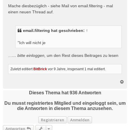
i
Mache diesbezüglich - siehe Mail von email.filtering - mal
t
einen neuen Thread auf.
r
a
g
email.filtering
hat geschrieben:
↑
"Ich will nicht je
…
… bitte
einloggen
,
um den Rest dieses Beitrages zu lesen
Zuletzt editiert
BitBrick
vor 9 Jahre
, insgesamt 1 mal editiert.
N
a
c
Dieses Thema hat
936
Antworten
h
o
Du musst registriertes Mitglied und eingeloggt sein, um
b
die Antworten in diesem Thema anzusehen.
e
n
Registrieren
Anmelden
Antworten