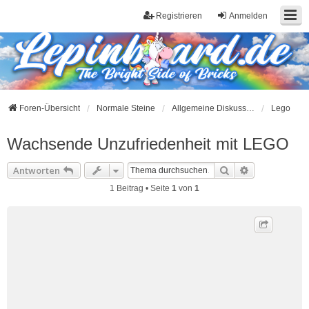
Registrieren
Anmelden
Foren-Übersicht
Normale Steine
Allgemeine Diskussionen zu Herstellern
Lego
Wachsende Unzufriedenheit mit LEGO
Suche
Erweiterte S
Antworten
1 Beitrag • Seite
1
von
1