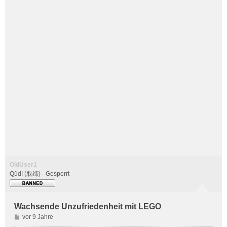
OldUser1
Qǔdì (取缔) - Gesperrt
Wachsende Unzufriedenheit mit LEGO
B
vor 9 Jahre
e