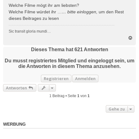
a
Welche Filme mögt ihr am liebsten?
g
Welche Filme würdet ihr …
… bitte
einloggen
,
um den Rest
dieses Beitrages zu lesen
Sic transit gloria mundi…
N
a
c
Dieses Thema hat
621
Antworten
h
o
Du musst registriertes Mitglied und eingeloggt sein, um
b
die Antworten in diesem Thema anzusehen.
e
n
Registrieren
Anmelden
Antworten
1 Beitrag • Seite
1
von
1
Gehe zu
WERBUNG