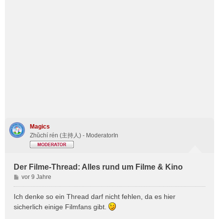
Magics
Zhǔchí rén (主持人) - ModeratorIn
Der Filme-Thread: Alles rund um Filme & Kino
B
vor 9 Jahre
e
i
Ich denke so ein Thread darf nicht fehlen, da es hier
t
sicherlich einige Filmfans gibt.
r