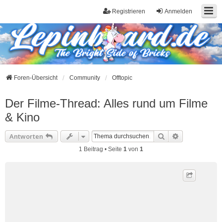
Registrieren
Anmelden
Foren-Übersicht
Community
Offtopic
Der Filme-Thread: Alles rund um Filme
& Kino
Suche
Erweiterte S
Antworten
1 Beitrag • Seite
1
von
1