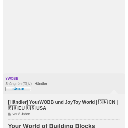
YWOBB
Shāng rén (商人) - Händler
[Händler] YourWOBB und JoyToy World | 🇨🇳 CN |
🇪🇺 EU 🇺🇸 USA
B
vor 8 Jahre
e
i
Your World of Building Blocks