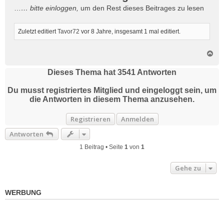
t
…
… bitte
einloggen
,
um den Rest dieses Beitrages zu lesen
r
a
g
Zuletzt editiert
Tavor72
vor 8 Jahre
, insgesamt 1 mal editiert.
N
a
c
Dieses Thema hat
3541
Antworten
h
o
Du musst registriertes Mitglied und eingeloggt sein, um
b
die Antworten in diesem Thema anzusehen.
e
n
Registrieren
Anmelden
Antworten
1 Beitrag • Seite
1
von
1
Gehe zu
WERBUNG