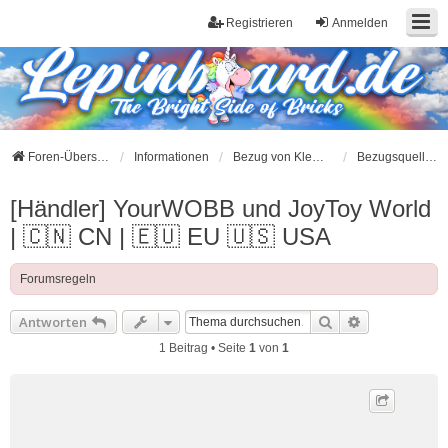
Registrieren
Anmelden
Foren-Übersicht
Informationen
Bezug von Klemmbausteinen
Bezugsquellen für Klemmbausteine aus China
[Händler] YourWOBB und JoyToy World
| 🇨🇳 CN | 🇪🇺 EU 🇺🇸 USA
Forumsregeln
Suche
Erweiterte S
Antworten
1 Beitrag • Seite
1
von
1