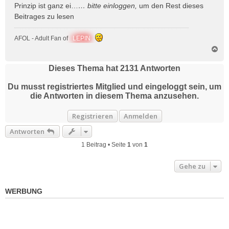
Prinzip ist ganz ei…
… bitte
einloggen
,
um den Rest dieses
Beitrages zu lesen
AFOL - Adult Fan of
LEPIN
N
a
c
Dieses Thema hat
2131
Antworten
h
o
Du musst registriertes Mitglied und eingeloggt sein, um
b
die Antworten in diesem Thema anzusehen.
e
n
Registrieren
Anmelden
Antworten
1 Beitrag • Seite
1
von
1
Gehe zu
WERBUNG