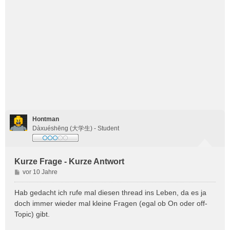
Hontman
Dàxuéshēng (大学生) - Student
Kurze Frage - Kurze Antwort
B
vor 10 Jahre
e
i
Hab gedacht ich rufe mal diesen thread ins Leben, da es ja
t
doch immer wieder mal kleine Fragen (egal ob On oder off-
r
Topic) gibt.
a
g