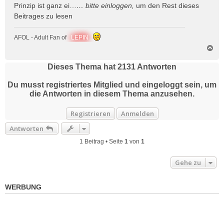
Prinzip ist ganz ei…
… bitte
einloggen
,
um den Rest dieses
Beitrages zu lesen
AFOL - Adult Fan of
LEPIN
N
a
c
Dieses Thema hat
2131
Antworten
h
o
Du musst registriertes Mitglied und eingeloggt sein, um
b
die Antworten in diesem Thema anzusehen.
e
n
Registrieren
Anmelden
Antworten
1 Beitrag • Seite
1
von
1
Gehe zu
WERBUNG