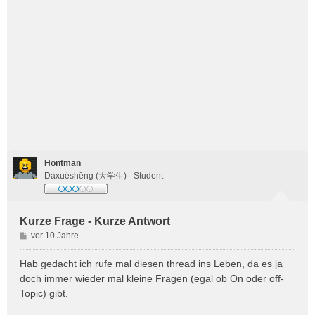
Hontman
Dàxuéshēng (大学生) - Student
Kurze Frage - Kurze Antwort
B
vor 10 Jahre
e
i
Hab gedacht ich rufe mal diesen thread ins Leben, da es ja
t
doch immer wieder mal kleine Fragen (egal ob On oder off-
r
Topic) gibt.
a
g