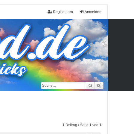
Registrieren
Anmelden
Suche
Erweiterte Such
1 Beitrag • Seite
1
von
1