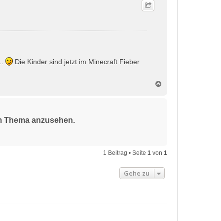
..
Die Kinder sind jetzt im Minecraft Fieber
N
a
c
h
o
sem Thema anzusehen.
b
e
n
1 Beitrag • Seite
1
von
1
Gehe zu