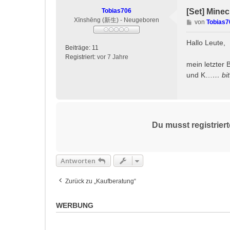
Tobias706
[Set] Minec
Xīnshēng (新生) - Neugeboren
B
von
Tobias7
e
i
Hallo Leute,
Beiträge:
11
t
Registriert:
vor 7 Jahre
r
mein letzter 
a
und K…
… bi
g
Du musst registrier
Antworten
Zurück zu „Kaufberatung“
WERBUNG