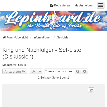
Registrieren
Anmelden
Foren-Übersicht
Informationen
Set-Listen
King und Nachfolger - Set-Liste
(Diskussion)
Moderator:
Ursus
Suche
Erweiterte S
Antworten
1 Beitrag • Seite
1
von
1