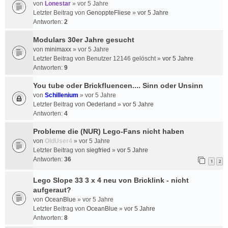
von
Lonestar
»
vor 5 Jahre
Letzter Beitrag von
GenoppteFliese
»
vor 5 Jahre
Antworten:
2
Modulars 30er Jahre gesucht
von
minimaxx
»
vor 5 Jahre
Letzter Beitrag von
Benutzer 12146 gelöscht
»
vor 5 Jahre
Antworten:
9
You tube oder Brickfluencen.... Sinn oder Unsinn
von
Schillenium
»
vor 5 Jahre
Letzter Beitrag von
Oederland
»
vor 5 Jahre
Antworten:
4
Probleme die (NUR) Lego-Fans nicht haben
von
OldUser4
»
vor 5 Jahre
Letzter Beitrag von
siegfried
»
vor 5 Jahre
Antworten:
36
1
2
Lego Slope 33 3 x 4 neu von Bricklink - nicht
aufgeraut?
von
OceanBlue
»
vor 5 Jahre
Letzter Beitrag von
OceanBlue
»
vor 5 Jahre
Antworten:
8