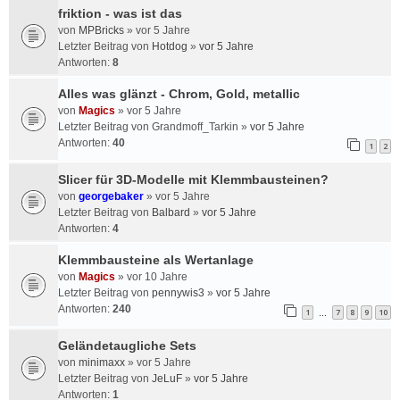
friktion - was ist das
von
MPBricks
»
vor 5 Jahre
Letzter Beitrag von
Hotdog
»
vor 5 Jahre
Antworten:
8
Alles was glänzt - Chrom, Gold, metallic
von
Magics
»
vor 5 Jahre
Letzter Beitrag von
Grandmoff_Tarkin
»
vor 5 Jahre
Antworten:
40
1
2
Slicer für 3D-Modelle mit Klemmbausteinen?
von
georgebaker
»
vor 5 Jahre
Letzter Beitrag von
Balbard
»
vor 5 Jahre
Antworten:
4
Klemmbausteine als Wertanlage
von
Magics
»
vor 10 Jahre
Letzter Beitrag von
pennywis3
»
vor 5 Jahre
Antworten:
240
1
7
8
9
10
…
Geländetaugliche Sets
von
minimaxx
»
vor 5 Jahre
Letzter Beitrag von
JeLuF
»
vor 5 Jahre
Antworten:
1