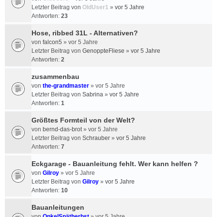
Letzter Beitrag von
OldUser1
»
vor 5 Jahre
Antworten:
23
Hose, ribbed 31L - Alternativen?
von
falcon5
»
vor 5 Jahre
Letzter Beitrag von
GenoppteFliese
»
vor 5 Jahre
Antworten:
2
zusammenbau
von
the-grandmaster
»
vor 5 Jahre
Letzter Beitrag von
Sabrina
»
vor 5 Jahre
Antworten:
1
Größtes Formteil von der Welt?
von
bernd-das-brot
»
vor 5 Jahre
Letzter Beitrag von
Schrauber
»
vor 5 Jahre
Antworten:
7
Eckgarage - Bauanleitung fehlt. Wer kann helfen ?
von
Gilroy
»
vor 5 Jahre
Letzter Beitrag von
Gilroy
»
vor 5 Jahre
Antworten:
10
Bauanleitungen
von
OnkelSpätherbst
»
vor 5 Jahre