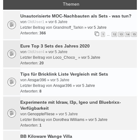
Themen
Unautorisierte MOC-Nachbauten als Sets - was tun?
von
OldUser1
»
vor 6 Jahre
Letzter Beitrag von
Grandmoff_Tarkin
»
vor 5 Jahre
Antworten:
366
1
12
13
14
15
…
Eure Top 3 Sets des Jahres 2020
von
OldUser4
»
vor 5 Jahre
Letzter Beitrag von
Loco_Choco_
»
vor 5 Jahre
Antworten:
20
Tips für Bricklink Liste Vergleich mit Sets
von
Ansgar396
»
vor 5 Jahre
Letzter Beitrag von
Ansgar396
»
vor 5 Jahre
Antworten:
8
Experimente mit ldraw, l3p, lgeo und Bluebrixx-
Verfügbarkeit
von
GenoppteFliese
»
vor 5 Jahre
Letzter Beitrag von
Dorothea Williams
»
vor 5 Jahre
Antworten:
1
BB Kiloware Wange Villa