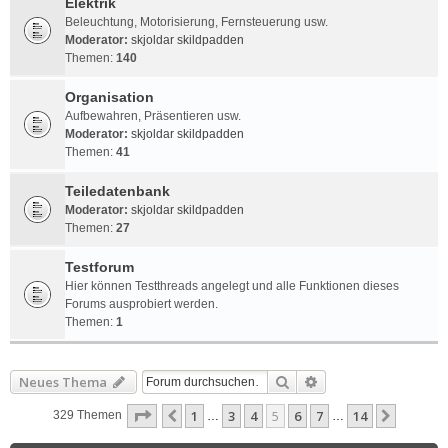
Elektrik
Beleuchtung, Motorisierung, Fernsteuerung usw.
Moderator:
skjoldar skildpadden
Themen:
140
Organisation
Aufbewahren, Präsentieren usw.
Moderator:
skjoldar skildpadden
Themen:
41
Teiledatenbank
Moderator:
skjoldar skildpadden
Themen:
27
Testforum
Hier können Testthreads angelegt und alle Funktionen dieses
Forums ausprobiert werden.
Themen:
1
Suche
Erweiterte Suche
Neues Thema
Seite
5
von
14
1
3
4
5
6
7
14
Vorherige
Nächst
329 Themen
…
…