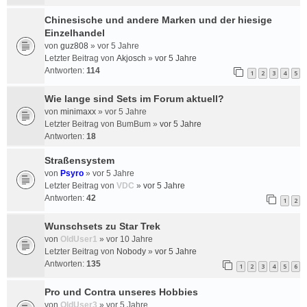
Chinesische und andere Marken und der hiesige
Einzelhandel
von
guz808
»
vor 5 Jahre
Letzter Beitrag von
Akjosch
»
vor 5 Jahre
Antworten:
114
1
2
3
4
5
Wie lange sind Sets im Forum aktuell?
von
minimaxx
»
vor 5 Jahre
Letzter Beitrag von
BumBum
»
vor 5 Jahre
Antworten:
18
Straßensystem
von
Psyro
»
vor 5 Jahre
Letzter Beitrag von
VDC
»
vor 5 Jahre
Antworten:
42
1
2
Wunschsets zu Star Trek
von
OldUser1
»
vor 10 Jahre
Letzter Beitrag von
Nobody
»
vor 5 Jahre
Antworten:
135
1
2
3
4
5
6
Pro und Contra unseres Hobbies
von
OldUser3
»
vor 5 Jahre