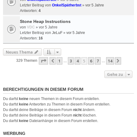
Letzter Beitrag von
OnkelSpätherbst
»
vor 5 Jahre
Antworten:
4
Stone Heap Instructions
von
VDC
»
vor 5 Jahre
Letzter Beitrag von
JeLuF
»
vor 5 Jahre
Antworten:
16
Neues Thema
Seite
5
von
14
1
3
4
5
6
7
14
Vorherige
Nächst
329 Themen
…
…
Gehe zu
BERECHTIGUNGEN IN DIESEM FORUM
Du darfst
keine
neuen Themen in diesem Forum erstellen.
Du darfst
keine
Antworten zu Themen in diesem Forum erstellen.
Du darfst deine Beiträge in diesem Forum
nicht
ändern.
Du darfst deine Beiträge in diesem Forum
nicht
löschen.
Du darfst
keine
Dateianhänge in diesem Forum erstellen.
WERBUNG