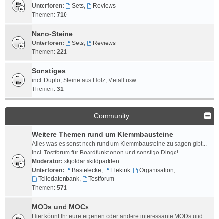
Unterforen:
Sets
,
Reviews
Themen:
710
Nano-Steine
Unterforen:
Sets
,
Reviews
Themen:
221
Sonstiges
incl. Duplo, Steine aus Holz, Metall usw.
Themen:
31
Community
Weitere Themen rund um Klemmbausteine
Alles was es sonst noch rund um Klemmbausteine zu sagen gibt...
incl. Testforum für Boardfunktionen und sonstige Dinge!
Moderator:
skjoldar skildpadden
Unterforen:
Bastelecke
,
Elektrik
,
Organisation
,
Teiledatenbank
,
Testforum
Themen:
571
MODs und MOCs
Hier könnt Ihr eure eigenen oder andere interessante MODs und