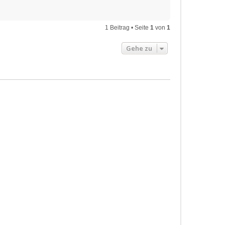
e
n
1 Beitrag • Seite
1
von
1
Gehe zu