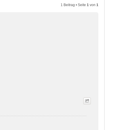
1 Beitrag • Seite
1
von
1