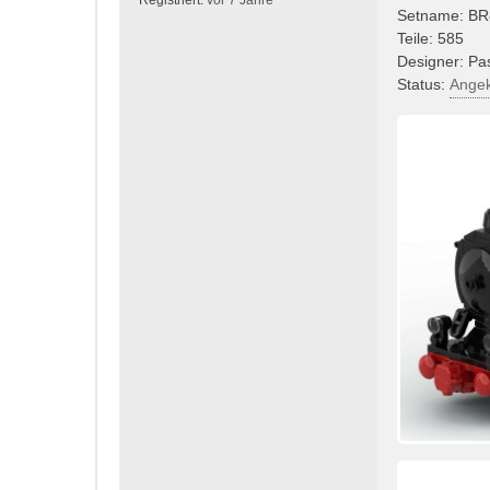
Registriert:
vor 7 Jahre
r
Setname: BR
a
Teile: 585
g
Designer: Pa
Status:
Angek