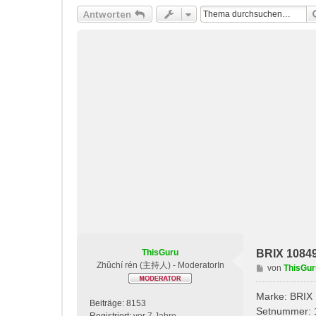
Antworten
ThisGuru
BRIX 10849
Zhǔchí rén (主持人) - ModeratorIn
B
von
ThisGur
e
i
Marke: BRIX
Beiträge:
8153
t
Setnummer: 