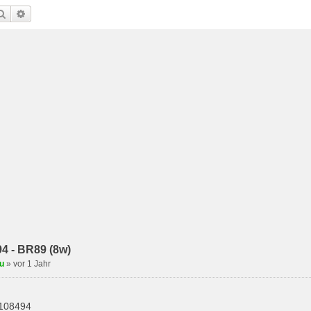
Suche
Erweiterte Suche
4 - BR89 (8w)
u
»
vor 1 Jahr
108494