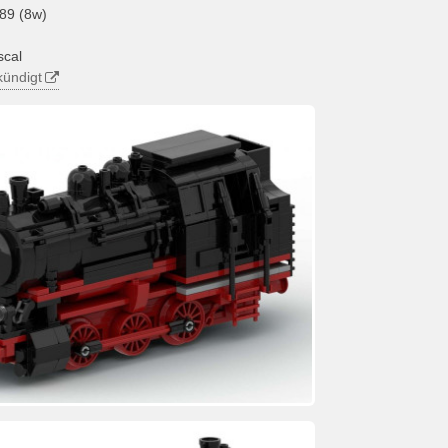
89 (8w)
scal
ündigt