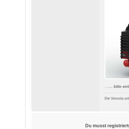
…
… bitte
ein
Die Vonovia un
Du musst registrier