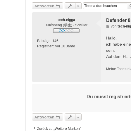
Antworten
tech-nigga
Defender 8
Xuéshēng (学生) - Schüler
B
von
tech-ni
e
i
Hallo,
Beiträge:
146
t
ich habe eine
Registriert:
vor 10 Jahre
r
sein.
a
Auf dem H…
g
Meine Tattatur 
Du musst registrier
Antworten
Zurück zu „Weitere Marken“