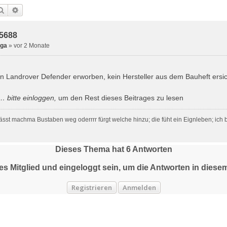
Suche
Erweiterte Suche
5688
gga
»
vor 2 Monate
n Landrover Defender erworben, kein Hersteller aus dem Bauheft ersic
… bitte
einloggen
,
um den Rest dieses Beitrages zu lesen
lässt machma Bustaben weg oderrrr fürgt welche hinzu; die füht ein Eignleben; ich
Dieses Thema hat
6
Antworten
tes Mitglied und eingeloggt sein, um die Antworten in die
Registrieren
Anmelden