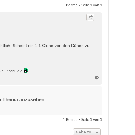
1 Beitrag • Seite
1
von
1
htlich. Scheint ein 1:1 Clone von den Dänen zu
 bin unschuldig
N
a
c
h
o
sem Thema anzusehen.
b
e
n
1 Beitrag • Seite
1
von
1
Gehe zu