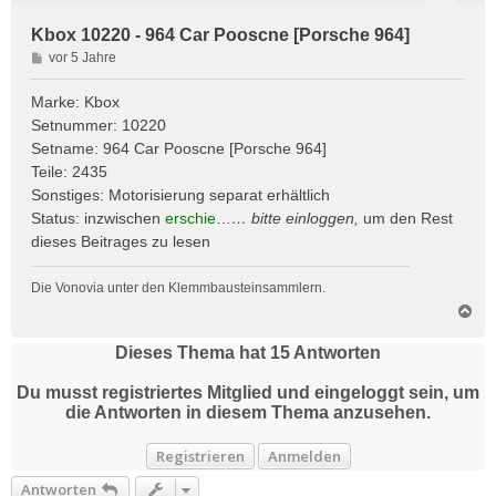
Kbox 10220 - 964 Car Pooscne [Porsche 964]
B
vor 5 Jahre
e
i
Marke: Kbox
t
Setnummer: 10220
r
Setname: 964 Car Pooscne [Porsche 964]
a
Teile: 2435
g
Sonstiges: Motorisierung separat erhältlich
Status: inzwischen
erschie
…
… bitte
einloggen
,
um den Rest
dieses Beitrages zu lesen
Die Vonovia unter den Klemmbausteinsammlern.
N
a
c
Dieses Thema hat
15
Antworten
h
o
Du musst registriertes Mitglied und eingeloggt sein, um
b
die Antworten in diesem Thema anzusehen.
e
n
Registrieren
Anmelden
Antworten