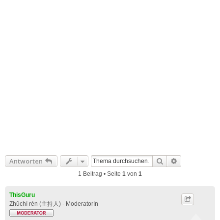
Suche
Erweiterte S
Antworten
1 Beitrag • Seite
1
von
1
ThisGuru
Zhǔchí rén (主持人) - ModeratorIn