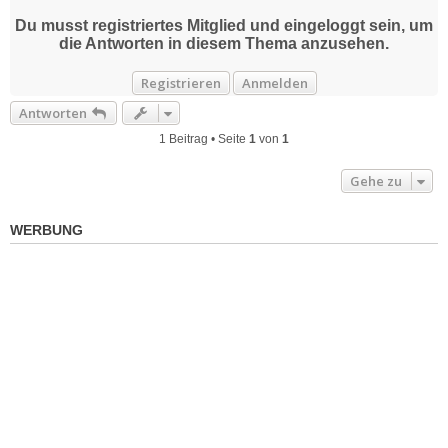
o
Du musst registriertes Mitglied und eingeloggt sein, um
b
die Antworten in diesem Thema anzusehen.
e
n
Registrieren
Anmelden
Antworten
1 Beitrag • Seite
1
von
1
Gehe zu
WERBUNG