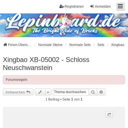
Registrieren
Anmelden
Foren-Übersicht
Normale Steine
Normale Sets
Sets
Xingbao
Xingbao XB-05002 - Schloss
Neuschwanstein
Forumsregeln
Suche
Erweiterte S
Antworten
1 Beitrag • Seite
1
von
1