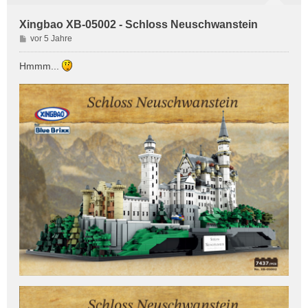
Xingbao XB-05002 - Schloss Neuschwanstein
B
vor 5 Jahre
e
i
Hmmm...
t
r
a
g