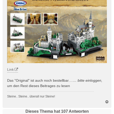
Link
Das "Original" ist auch noch bestellbar.…
… bitte
einloggen
,
um den Rest dieses Beitrages zu lesen
Steine.. Steine.. überall nur Steine!
N
a
c
Dieses Thema hat
107
Antworten
h