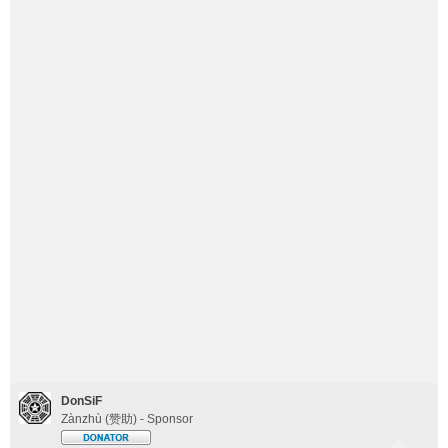
DonSiF
Zànzhù (赞助) - Sponsor