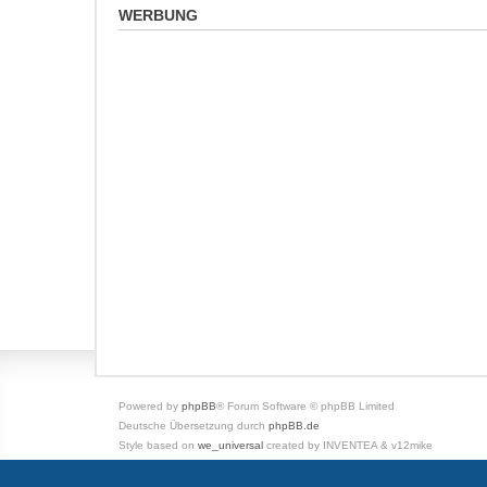
WERBUNG
Powered by
phpBB
® Forum Software © phpBB Limited
Deutsche Übersetzung durch
phpBB.de
Style based on
we_universal
created by INVENTEA & v12mike
Datenschutz
|
Nutzungsbedingungen