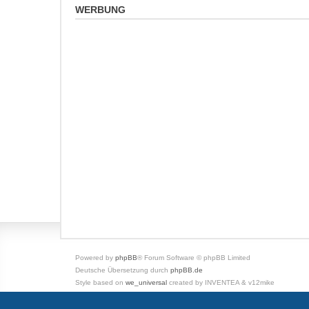
WERBUNG
Powered by
phpBB
® Forum Software © phpBB Limited
Deutsche Übersetzung durch
phpBB.de
Style based on
we_universal
created by INVENTEA & v12mike
Datenschutz
|
Nutzungsbedingungen