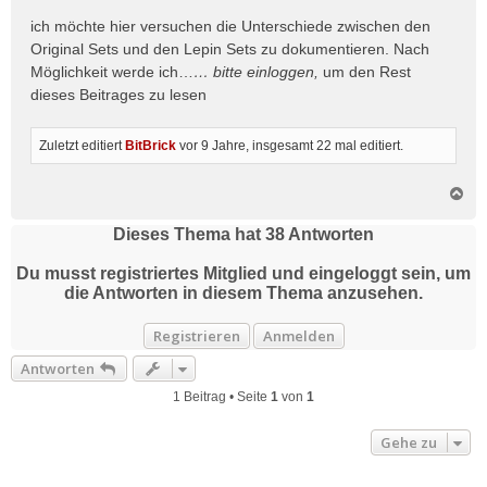
r
ich möchte hier versuchen die Unterschiede zwischen den
a
Original Sets und den Lepin Sets zu dokumentieren. Nach
g
Möglichkeit werde ich…
… bitte
einloggen
,
um den Rest
dieses Beitrages zu lesen
Zuletzt editiert
BitBrick
vor 9 Jahre
, insgesamt 22 mal editiert.
N
a
c
Dieses Thema hat
38
Antworten
h
o
Du musst registriertes Mitglied und eingeloggt sein, um
b
die Antworten in diesem Thema anzusehen.
e
n
Registrieren
Anmelden
Antworten
1 Beitrag • Seite
1
von
1
Gehe zu