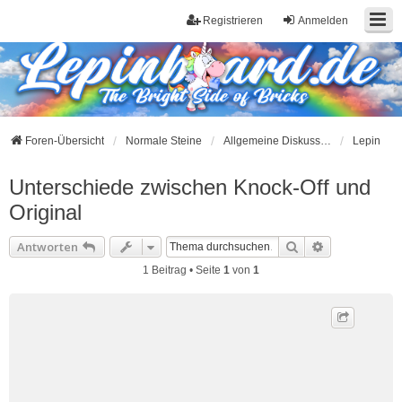
Registrieren
Anmelden
Foren-Übersicht
Normale Steine
Allgemeine Diskussionen zu Herstellern
Lepin
Unterschiede zwischen Knock-Off und
Original
Suche
Erweiterte S
Antworten
1 Beitrag • Seite
1
von
1