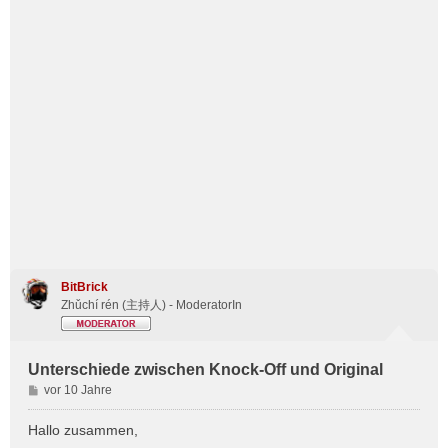
BitBrick
Zhǔchí rén (主持人) - ModeratorIn
Unterschiede zwischen Knock-Off und Original
B
vor 10 Jahre
e
i
Hallo zusammen,
t