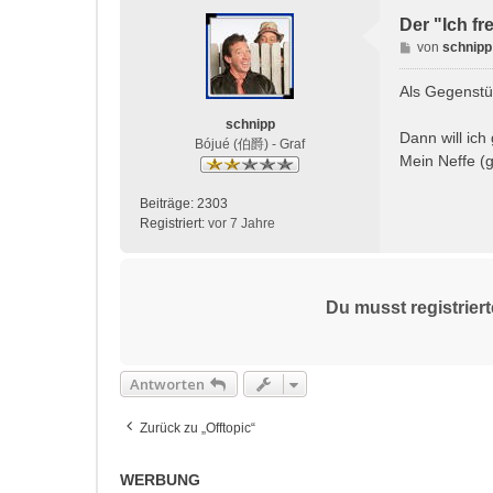
Der "Ich f
B
von
schnipp
e
i
Als Gegenstü
t
schnipp
r
Dann will ich
Bójué (伯爵) - Graf
a
Mein Neffe (
g
Beiträge:
2303
Registriert:
vor 7 Jahre
Du musst registrier
Antworten
Zurück zu „Offtopic“
WERBUNG