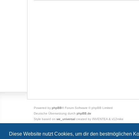
Powered by
phpBB
® Forum Software © phpBB Limited
Deutsche Übersetzung durch
phpBB.de
Style based on
we_universal
created by INVENTEA & v12mike
Datenschutz
|
Nutzungsbedingungen
Diese Website nutzt Cookies, um dir den bestmöglichen Ko