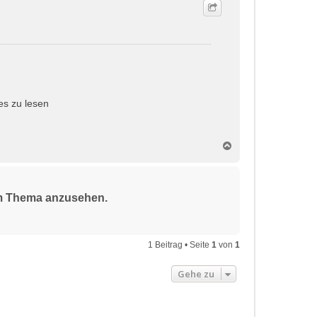
es zu lesen
N
a
c
h
o
sem Thema anzusehen.
b
e
n
1 Beitrag • Seite
1
von
1
Gehe zu