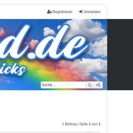
Registrieren
Anmelden
Suche
Erweiterte Such
1 Beitrag • Seite
1
von
1