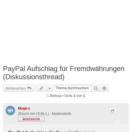
PayPal Aufschlag für Fremdwährungen
(Diskussionsthread)
Suche
Erweiterte S
Antworten
1 Beitrag • Seite
1
von
1
Magics
Zhǔchí rén (主持人) - ModeratorIn