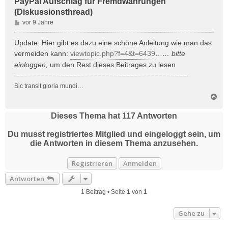
PayPal Aufschlag für Fremdwährungen
(Diskussionsthread)
B
vor 9 Jahre
e
i
Update: Hier gibt es dazu eine schöne Anleitung wie man das
t
vermeiden kann:
viewtopic.php?f=4&t=6439
…
… bitte
r
einloggen
,
um den Rest dieses Beitrages zu lesen
a
g
Sic transit gloria mundi…
N
a
c
Dieses Thema hat
117
Antworten
h
o
Du musst registriertes Mitglied und eingeloggt sein, um
b
die Antworten in diesem Thema anzusehen.
e
n
Registrieren
Anmelden
Antworten
1 Beitrag • Seite
1
von
1
Gehe zu