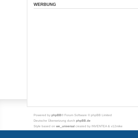
WERBUNG
Powered by
phpBB
® Forum Software © phpBB Limited
Deutsche Übersetzung durch
phpBB.de
Style based on
we_universal
created by INVENTEA & v12mike
Datenschutz
|
Nutzungsbedingungen