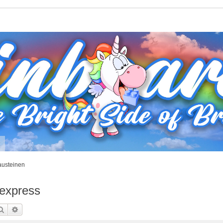
t
usteinen
iexpress
Suche
Erweiterte Suche