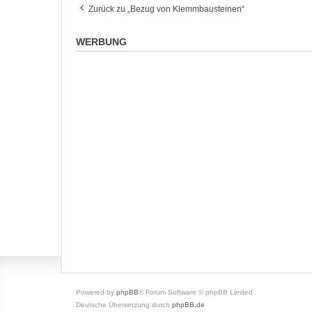
Zurück zu „Bezug von Klemmbausteinen“
WERBUNG
Powered by
phpBB
® Forum Software © phpBB Limited
Deutsche Übersetzung durch
phpBB.de