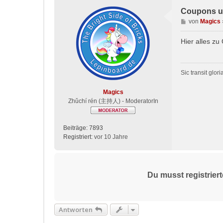
Coupons un
B
von
Magics
e
i
Hier alles z
t
r
a
Sic transit glo
g
Magics
Zhǔchí rén (主持人) - ModeratorIn
Beiträge:
7893
Registriert:
vor 10 Jahre
Du musst registrier
Antworten