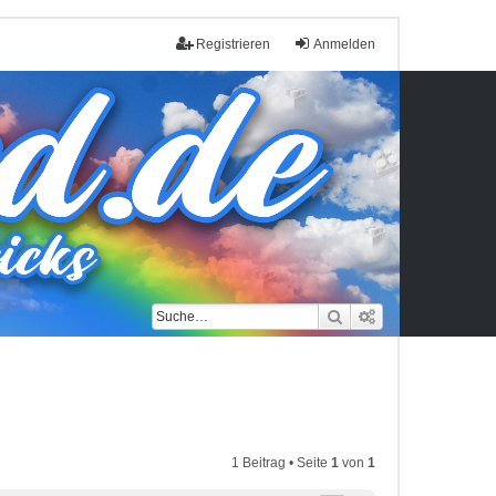
Registrieren
Anmelden
Suche
Erweiterte Such
1 Beitrag • Seite
1
von
1