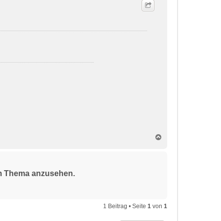
N
a
c
h
o
sem Thema anzusehen.
b
e
n
1 Beitrag • Seite
1
von
1