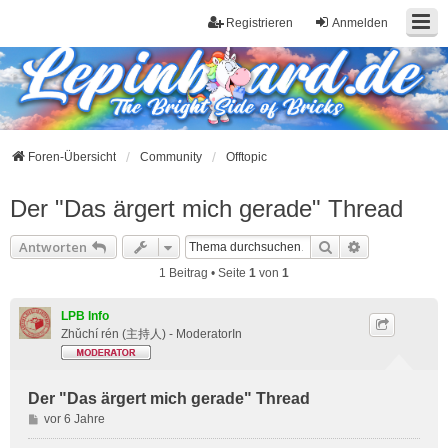
Registrieren
Anmelden
Foren-Übersicht
Community
Offtopic
Der "Das ärgert mich gerade" Thread
Suche
Erweiterte S
Antworten
1 Beitrag • Seite
1
von
1
LPB Info
Zhǔchí rén (主持人) - ModeratorIn
Der "Das ärgert mich gerade" Thread
B
vor 6 Jahre
e