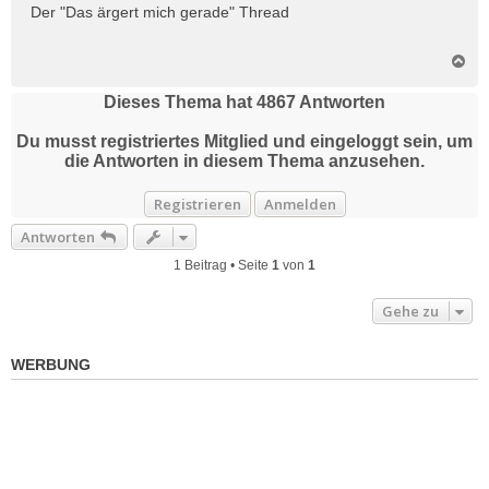
i
Der "Das ärgert mich gerade" Thread
t
r
N
a
a
g
c
Dieses Thema hat
4867
Antworten
h
o
Du musst registriertes Mitglied und eingeloggt sein, um
b
die Antworten in diesem Thema anzusehen.
e
n
Registrieren
Anmelden
Antworten
1 Beitrag • Seite
1
von
1
Gehe zu
WERBUNG