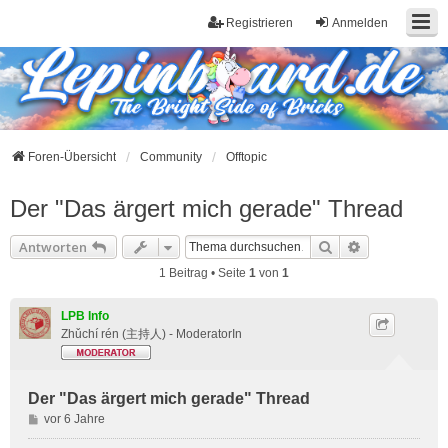
Registrieren
Anmelden
Foren-Übersicht
Community
Offtopic
Der "Das ärgert mich gerade" Thread
Suche
Erweiterte S
Antworten
1 Beitrag • Seite
1
von
1
LPB Info
Zhǔchí rén (主持人) - ModeratorIn
Der "Das ärgert mich gerade" Thread
B
vor 6 Jahre
e