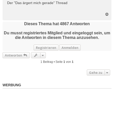
i
Der "Das ärgert mich gerade" Thread
t
r
N
a
a
g
c
Dieses Thema hat
4867
Antworten
h
o
Du musst registriertes Mitglied und eingeloggt sein, um
b
die Antworten in diesem Thema anzusehen.
e
n
Registrieren
Anmelden
Antworten
1 Beitrag • Seite
1
von
1
Gehe zu
WERBUNG