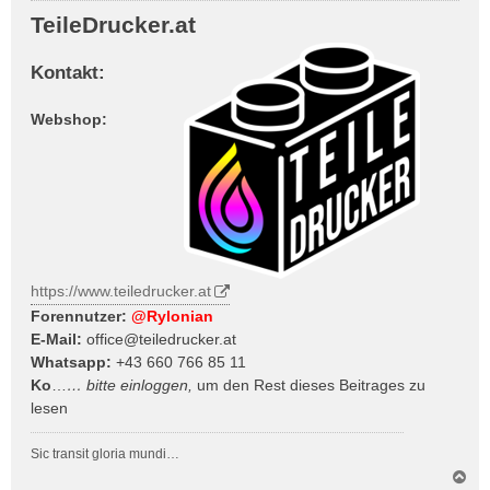
i
TeileDrucker.at
t
r
Kontakt:
a
g
Webshop:
https://www.teiledrucker.at
Forennutzer:
@Rylonian
E-Mail:
office@teiledrucker.at
Whatsapp:
+43 660 766 85 11
Ko
…
… bitte
einloggen
,
um den Rest dieses Beitrages zu
lesen
Sic transit gloria mundi…
N