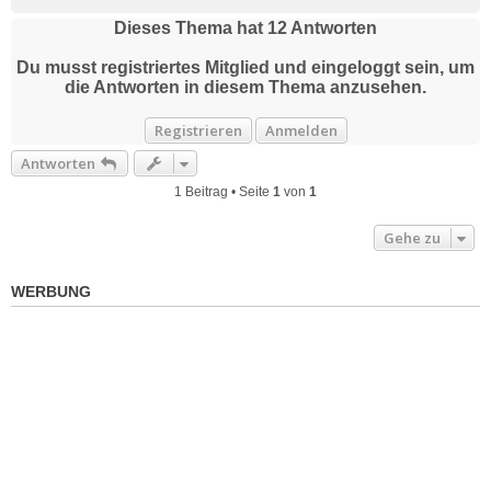
a
c
Dieses Thema hat
12
Antworten
h
o
Du musst registriertes Mitglied und eingeloggt sein, um
b
die Antworten in diesem Thema anzusehen.
e
n
Registrieren
Anmelden
Antworten
1 Beitrag • Seite
1
von
1
Gehe zu
WERBUNG