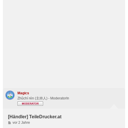
Magics
Zhǔchí rén (主持人) - ModeratorIn
[Händler] TeileDrucker.at
B
vor 2 Jahre
e