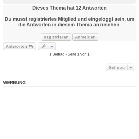
a
c
Dieses Thema hat
12
Antworten
h
o
Du musst registriertes Mitglied und eingeloggt sein, um
b
die Antworten in diesem Thema anzusehen.
e
n
Registrieren
Anmelden
Antworten
1 Beitrag • Seite
1
von
1
Gehe zu
WERBUNG