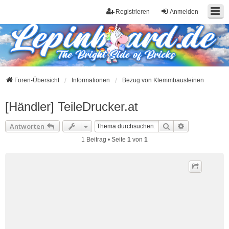
Registrieren
Anmelden
Foren-Übersicht
Informationen
Bezug von Klemmbausteinen
[Händler] TeileDrucker.at
Suche
Erweiterte S
Antworten
1 Beitrag • Seite
1
von
1