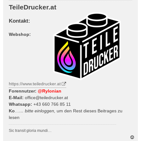
i
TeileDrucker.at
t
r
Kontakt:
a
g
Webshop:
https://www.teiledrucker.at
Forennutzer:
@Rylonian
E-Mail:
office@teiledrucker.at
Whatsapp:
+43 660 766 85 11
Ko
…
… bitte
einloggen
,
um den Rest dieses Beitrages zu
lesen
Sic transit gloria mundi…
N