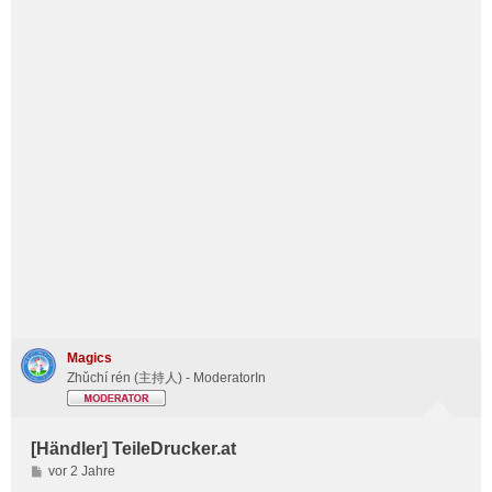
Magics
Zhǔchí rén (主持人) - ModeratorIn
[Händler] TeileDrucker.at
B
vor 2 Jahre
e