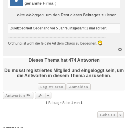
genannte Firma (
…
… bitte
einloggen
,
um den Rest dieses Beitrages zu lesen
Zuletzt editiert
Oederland
vor 5 Jahre
, insgesamt 1 mal editiert.
Ordnung ist wohl die feigste Art dem Chaos zu begegnen.
N
a
c
Dieses Thema hat
474
Antworten
h
o
Du musst registriertes Mitglied und eingeloggt sein, um
b
die Antworten in diesem Thema anzusehen.
e
n
Registrieren
Anmelden
Antworten
1 Beitrag • Seite
1
von
1
Gehe zu