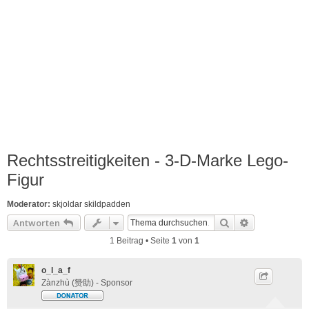
Rechtsstreitigkeiten - 3-D-Marke Lego-
Figur
Moderator:
skjoldar skildpadden
Suche
Erweiterte S
Antworten
1 Beitrag • Seite
1
von
1
o_l_a_f
Zànzhù (赞助) - Sponsor