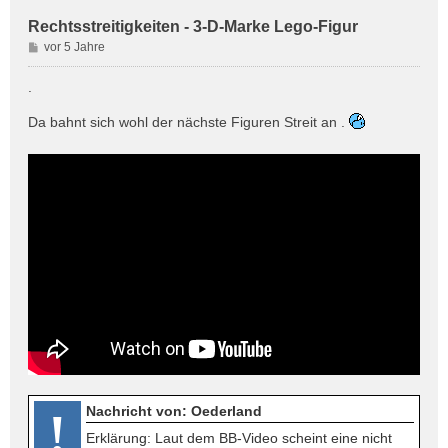
Rechtsstreitigkeiten - 3-D-Marke Lego-Figur
B
vor 5 Jahre
e
i
.
t
r
Da bahnt sich wohl der nächste Figuren Streit an .
a
g
Nachricht von: Oederland
!
Erklärung: Laut dem BB-Video scheint eine nicht