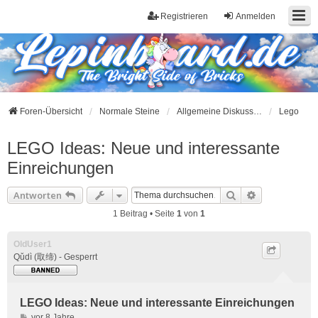
Registrieren
Anmelden
Foren-Übersicht
Normale Steine
Allgemeine Diskussionen zu Herstellern
Lego
LEGO Ideas: Neue und interessante
Einreichungen
Suche
Erweiterte S
Antworten
1 Beitrag • Seite
1
von
1
OldUser1
Qǔdì (取缔) - Gesperrt
LEGO Ideas: Neue und interessante Einreichungen
B
vor 8 Jahre