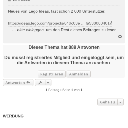
e
i
Neues von Lego Ideas, fast schon 2 000 Unterstützer.
t
r
https://ideas.lego.com/projects/849c03e ... fa53808340
a
…
… bitte
einloggen
,
um den Rest dieses Beitrages zu lesen
g
N
a
c
Dieses Thema hat
889
Antworten
h
o
Du musst registriertes Mitglied und eingeloggt sein, um
b
die Antworten in diesem Thema anzusehen.
e
n
Registrieren
Anmelden
Antworten
1 Beitrag • Seite
1
von
1
Gehe zu
WERBUNG