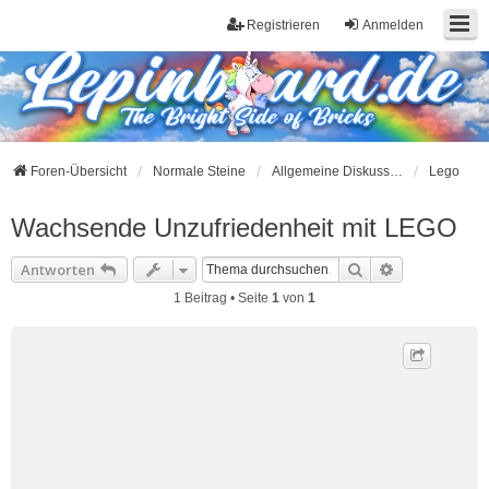
Registrieren
Anmelden
Foren-Übersicht
Normale Steine
Allgemeine Diskussionen zu Herstellern
Lego
Wachsende Unzufriedenheit mit LEGO
Suche
Erweiterte S
Antworten
1 Beitrag • Seite
1
von
1