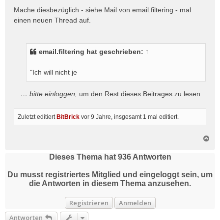
i
Mache diesbezüglich - siehe Mail von email.filtering - mal
t
einen neuen Thread auf.
r
a
g
email.filtering
hat geschrieben:
↑
"Ich will nicht je
…
… bitte
einloggen
,
um den Rest dieses Beitrages zu lesen
Zuletzt editiert
BitBrick
vor 9 Jahre
, insgesamt 1 mal editiert.
N
a
c
Dieses Thema hat
936
Antworten
h
o
Du musst registriertes Mitglied und eingeloggt sein, um
b
die Antworten in diesem Thema anzusehen.
e
n
Registrieren
Anmelden
Antworten