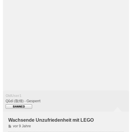
OldUser1
Qǔdì (取缔) - Gesperrt
Wachsende Unzufriedenheit mit LEGO
B
vor 9 Jahre
e