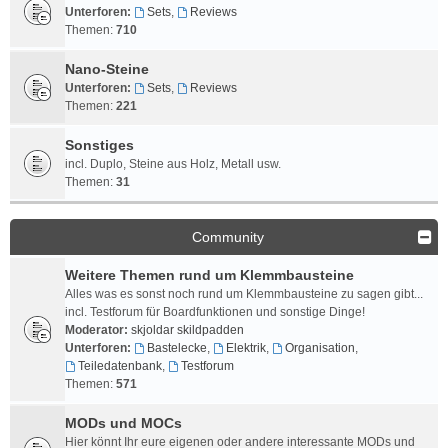
Unterforen:
Sets
,
Reviews
Themen:
710
Nano-Steine
Unterforen:
Sets
,
Reviews
Themen:
221
Sonstiges
incl. Duplo, Steine aus Holz, Metall usw.
Themen:
31
Community
Weitere Themen rund um Klemmbausteine
Alles was es sonst noch rund um Klemmbausteine zu sagen gibt...
incl. Testforum für Boardfunktionen und sonstige Dinge!
Moderator:
skjoldar skildpadden
Unterforen:
Bastelecke
,
Elektrik
,
Organisation
,
Teiledatenbank
,
Testforum
Themen:
571
MODs und MOCs
Hier könnt Ihr eure eigenen oder andere interessante MODs und